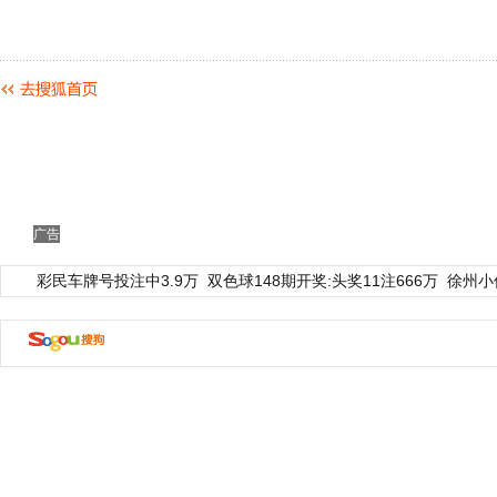
广告
彩民车牌号投注中3.9万
双色球148期开奖:头奖11注666万
徐州小