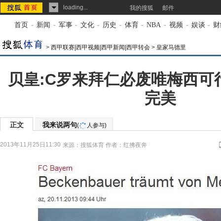
loading...
我的搜狐
邮件
首页
-
新闻
-
军事
-
文化
-
历史
-
体育
-
NBA
-
视频
-
娱谈
-
财
>
西甲联赛|西甲视频|西甲新闻|西甲转会
>
皇家马德里
贝皇:C罗来拜仁必废唯梅西可
完美
正文
我来说两句
(
人参与)
2013年11月25日11:30
来源：
搜狐体育
作者：红拂夜奔