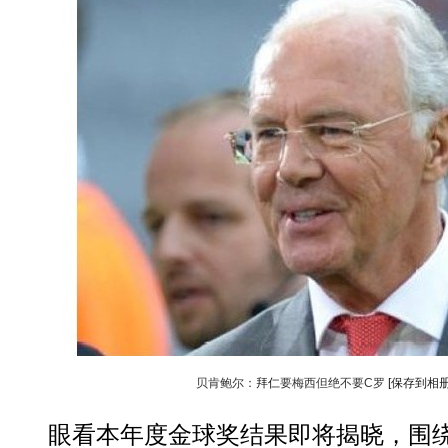
贝肯鲍尔：
拜仁
要梅西但绝不要C罗
[保存到相册
眼看本年度金球奖结果即将揭晓，围绕