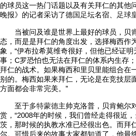
的球员这一热门话题以及有关拜仁的其他
晚报》的记者采访了德
国足
坛名宿、
足球
当被问及谁是世界上最好的球员，贝肯
态，而是是拜仁的角度出发，选择梅西作
象，“伊布拉希莫维奇很好，但他已经证明
事；C罗恐怕也无法在拜仁的体系内生存
拜仁的战术。如果梅西和里贝里能组合在
别的。梅西如果来拜仁，无论是在竞技层
方面都会非常完美。”
至于
多特蒙德
主帅克洛普，贝肯鲍尔
赏，“2008年的时候，我们曾经走得很近
茨，那时候的执教水准已经很出色。而拜
尔。可惜后来的故事大家都知道了，他最