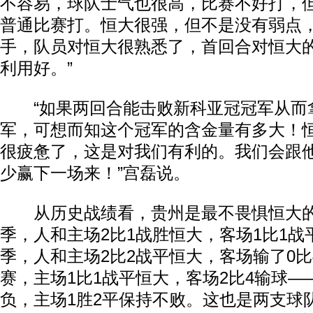
不容易，球队士气也很高，比赛不好打，
普通比赛打。恒大很强，但不是没有弱点
手，队员对恒大很熟悉了，首回合对恒大
利用好。”
“如果两回合能击败新科亚冠冠军从而
军，可想而知这个冠军的含金量有多大！
很疲惫了，这是对我们有利的。我们会跟
少赢下一场来！”宫磊说。
从历史战绩看，贵州是最不畏惧恒大的球
季，人和主场2比1战胜恒大，客场1比1战平
季，人和主场2比2战平恒大，客场输了0
赛，主场1比1战平恒大，客场2比4输球—
负，主场1胜2平保持不败。这也是两支球