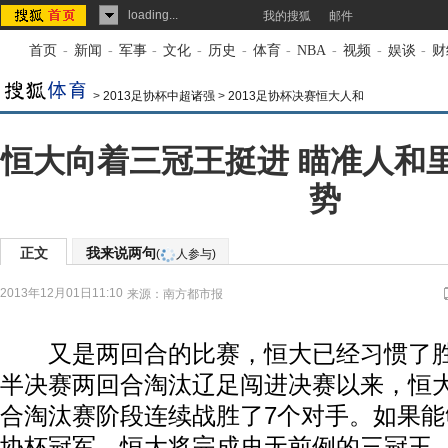
loading...
我的搜狐
邮件
首页
-
新闻
-
军事
-
文化
-
历史
-
体育
-
NBA
-
视频
-
娱谈
-
财
>
2013足协杯中超诸强
>
2013足协杯决赛恒大人和
恒大向着三冠王挺进 瞄准人和
势
正文
我来说两句
(
人参与)
2013年12月01日11:10
来源：
南方都市报
又是两回合的比赛，恒大已经习惯了胜
半决赛两回合淘汰辽足闯进决赛以来，恒
合淘汰赛阶段连续战胜了7个对手。如果能够
协杯冠军，恒大将完成史无前例的三冠王