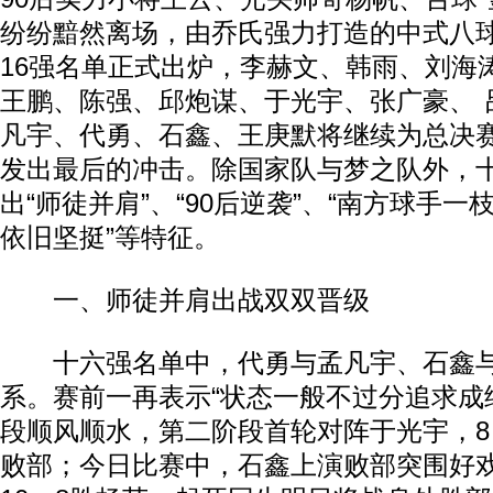
纷纷黯然离场，由乔氏强力打造的中式八
16强名单正式出炉，李赫文、韩雨、刘海
王鹏、陈强、邱炮谋、于光宇、张广豪、 
凡宇、代勇、石鑫、王庚默将继续为总决
发出最后的冲击。除国家队与梦之队外，
出“师徒并肩”、“90后逆袭”、“南方球手一
依旧坚挺”等特征。
一、师徒并肩出战双双晋级
十六强名单中，代勇与孟凡宇、石鑫与
系。赛前一再表示“状态一般不过分追求成
段顺风顺水，第二阶段首轮对阵于光宇，8
败部；今日比赛中，石鑫上演败部突围好戏