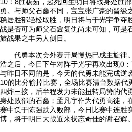
10：8胜杨茹，起死回生明日将战身处胜
勇。与师父石鑫不同，宝宝张广豪的晋级
稳居胜部轻松取胜，明日将与于光宇争夺
战是否可为师父石鑫复仇尚未可知，可是
旅战果之丰另人侧目。
代勇本次会外赛开局慢热已成主旋律。
浩之后，今日下午对阵于光宇再次出现0：
与昨日不同的是，今天的代勇未能完成逆
10的比分输掉比赛，全场比赛清台数据代
四炸三接，后半程发力未能扭转局势的代
身处败部的石鑫；孟凡宇作为代勇高徒，
赛中负于陈强跌入败部，今日比赛中连胜
博，将于明日大战近来状态奇佳的谢召辉