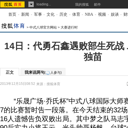
loading...
我的搜狐
邮件
首页
-
新闻
-
军事
-
文化
-
历史
-
体育
-
NBA
-
视频
-
娱谈
-
财
>
中式八球官方网站
>
大赛进行时
14日：代勇石鑫遇败部生死战
独苗
正文
我来说两句
(
人参与)
2013年12月15日08:52
来源：
搜狐体育
“乐晟广场·乔氏杯”中式八球国际大师赛
7的比赛暂时告一段落。在今天结束的32
16人遗憾告负双败出局。其中梦之队马志
90后实力小将王云、光头帅哥杨帆、台球“