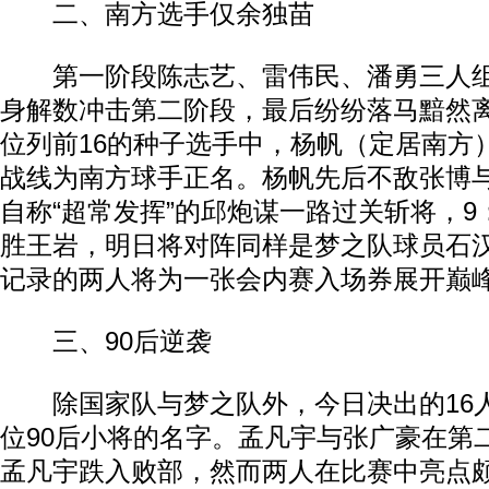
二、南方选手仅余独苗
第一阶段陈志艺、雷伟民、潘勇三人组
身解数冲击第二阶段，最后纷纷落马黯然
位列前16的种子选手中，杨帆（定居南方
战线为南方球手正名。杨帆先后不敌张博
自称“超常发挥”的邱炮谋一路过关斩将，9：
胜王岩，明日将对阵同样是梦之队球员石
记录的两人将为一张会内赛入场券展开巅
三、90后逆袭
除国家队与梦之队外，今日决出的16
位90后小将的名字。孟凡宇与张广豪在第
孟凡宇跌入败部，然而两人在比赛中亮点