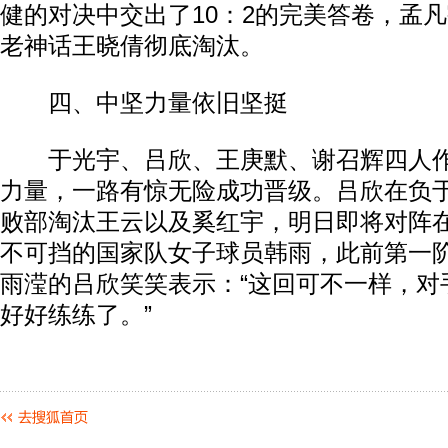
健的对决中交出了10：2的完美答卷，孟
老神话王晓倩彻底淘汰。
四、中坚力量依旧坚挺
于光宇、吕欣、王庚默、谢召辉四人作
力量，一路有惊无险成功晋级。吕欣在负
败部淘汰王云以及奚红宇，明日即将对阵在
不可挡的国家队女子球员韩雨，此前第一
雨滢的吕欣笑笑表示：“这回可不一样，对
好好练练了。”