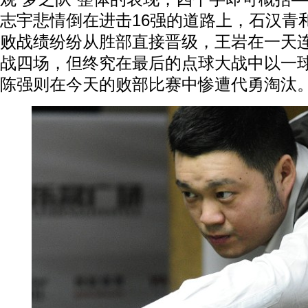
志宇悲情倒在进击16强的道路上，石汉青
败战绩纷纷从胜部直接晋级，王岩在一天
战四场，但终究在最后的点球大战中以一
陈强则在今天的败部比赛中惨遭代勇淘汰