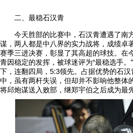
二、最稳石汉青
今天胜部的比赛中，石汉青遭遇了南方
谋，两人都是中八界的实力战将，成绩卓
赛季三进决赛，彰显了其高超的球技。在
青因稳定的发挥，被球迷评为“最稳选手。”
下，连翻四局，5:3领先。占据优势的石
中，虽有两杆失误，但却并不影响他整体的发
将邱炮谋送入败部，继郑宇伯之后成为最