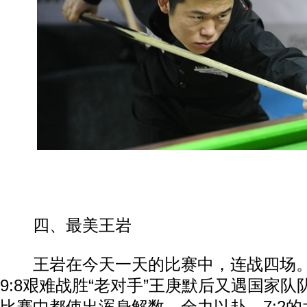
四、最美王岩
王岩在今天一天的比赛中，连战四场。
9:8艰难战胜“老对手”王庚默后又遇国家