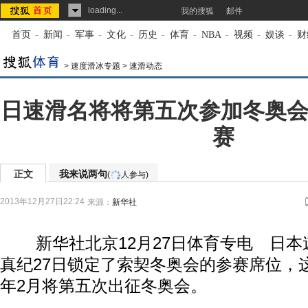
loading...
我的搜狐
邮件
首页
-
新闻
-
军事
-
文化
-
历史
-
体育
-
NBA
-
视频
-
娱谈
-
财
>
速度滑冰专题
>
速滑动态
日速滑名将将第五次参加冬奥会
赛
正文
我来说两句
(
人参与)
2013年12月27日22:24
来源：
新华社
新华社北京12月27日体育专电 日本
真纪27日锁定了索契冬奥会的参赛席位，
年2月将第五次出征冬奥会。