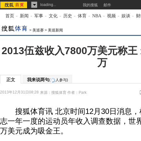
loading...
我的搜狐
邮件
首页
-
新闻
-
军事
-
文化
-
历史
-
体育
-
NBA
-
视频
-
娱谈
-
财
>
美巡赛
>
美巡新闻
2013伍兹收入7800万美元称王
万
正文
我来说两句
(
人参与)
2013年12月31日08:28
来源：
搜狐体育
作者：Park
搜狐体育讯 北京时间12月30日消息，
志一年一度的运动员年收入调查数据，世
万美元成为吸金王。