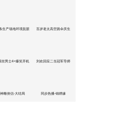
条生产场地环境肮脏
百岁老太高空跳伞庆生
屌丝男士4>爆笑开机
刘欢回应二当冠军导师
神雕侠侣-大结局
同步热播-锦绣缘