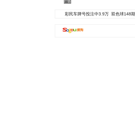
广告
彩民车牌号投注中3.9万
双色球148期