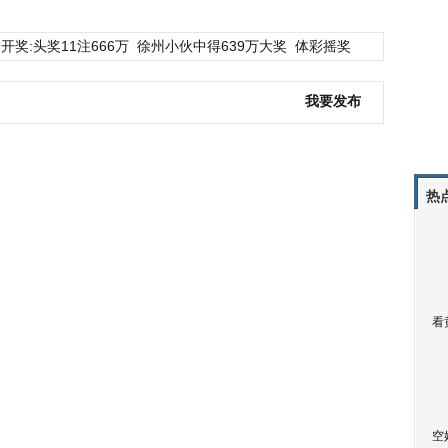
开奖:头奖11注666万
徐州小伙中得639万大奖
体彩摇奖
我要发布
热
看
空