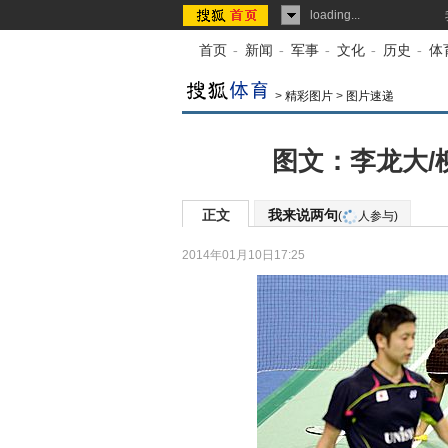
loading...
首页
-
新闻
-
军事
-
文化
-
历史
-
体
>
精彩图片
>
图片速递
图文：李龙大/
正文
我来说两句
(
人参与)
2014年01月10日17:25