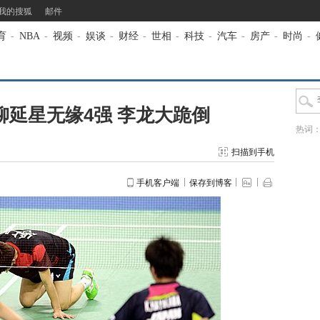
我的搜狐
邮件
育
-
NBA
-
视频
-
娱谈
-
财经
-
世相
-
科技
-
汽车
-
房产
-
时尚
-
柳延星无缘4强 李龙大跪倒
热词
扫描到手机
手机客户端
保存到博客