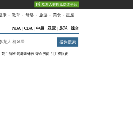
欢迎入驻搜狐媒体平台
健康
-
教育
-
母婴
-
旅游
-
美食
-
星座
NBA
|
CBA
|
中超
|
亚冠
|
足球
|
综合
：
死亡航班
饲养蜘蛛侠
夺命房间
引力双眼皮