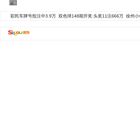
广告
彩民车牌号投注中3.9万
双色球148期开奖:头奖11注666万
徐州小