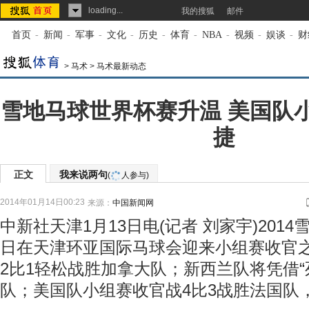
loading...
我的搜狐
邮件
首页
-
新闻
-
军事
-
文化
-
历史
-
体育
-
NBA
-
视频
-
娱谈
-
财
>
马术
>
马术最新动态
雪地马球世界杯赛升温 美国队
捷
正文
我来说两句
(
人参与)
2014年01月14日00:23
来源：
中国新闻网
中新社天津1月13日电(记者 刘家宇)201
日在天津环亚国际马球会迎来小组赛收官
2比1轻松战胜加拿大队；新西兰队将凭借“
队；美国队小组赛收官战4比3战胜法国队