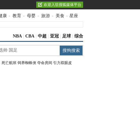
欢迎入驻搜狐媒体平台
健康
-
教育
-
母婴
-
旅游
-
美食
-
星座
NBA
|
CBA
|
中超
|
亚冠
|
足球
|
综合
：
死亡航班
饲养蜘蛛侠
夺命房间
引力双眼皮