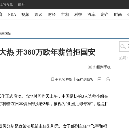
我的搜狐
邮件
育
-
NBA
-
视频
-
娱谈
-
财经
-
世相
-
科技
-
汽车
-
房产
-
时尚
-
关注国足
热 开360万欧年薪曾拒国安
热词
扫描到手机
手机客户端
保存到博客
作正式启动。当地时间昨天上午，中
国足
协的3人选帅小组在
尔德曾在
日本
俱乐部执教3年，被视为“亚洲
足球
专家”，也是目
员分别是政策法规部主任朱和元、女子部副主任李飞宇和福