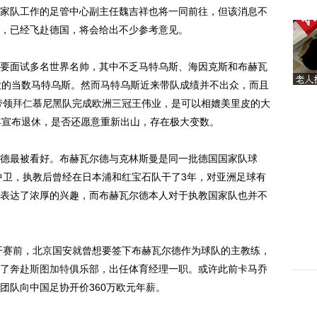
家队工作的足管中心副主任魏吉祥也将一同前往，但该消息不
，已经飞赴德国，将会给出不少参考意见。
面试多名世界名帅，其中不乏马特乌斯、海因克斯和布赫瓦
大的当数马特乌斯。然而马特乌斯近来带队成绩并不出众，而且
带领
拜仁
慕尼黑队完成欧洲三冠王伟业，是可以相媲美里皮的大
年宣布退休，是否还愿意重新出山，存在极大变数。
最被看好。布赫瓦尔德与克林斯曼是同一批德国国家队球
中卫，执教后曾经在日本浦和红宝石队干了3年，对亚洲足球有
表达了浓厚的兴趣，而布赫瓦尔德本人对于执教国家队也并不
开赛前，北京国安就曾想要签下布赫瓦尔德作为球队的主教练，
了奔赴
斯图加特
俱乐部，出任体育经理一职。或许此前卡马乔
团队向中国足协开价360万欧元年薪。