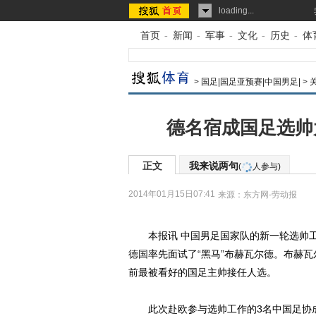
loading...
首页
-
新闻
-
军事
-
文化
-
历史
-
体
>
国足|国足亚预赛|中国男足|
>
德名宿成国足选帅大
正文
我来说两句
(
人参与)
2014年01月15日07:41
来源：
东方网-劳动报
本报讯 中国男足国家队的新一轮选帅工
德国
率先面试了“黑马”布赫瓦尔德。布赫瓦
前最被看好的国足主帅接任人选。
此次赴欧参与选帅工作的3名中国足协成