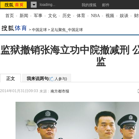
loading...
我的搜狐
邮件
首页
-
新闻
-
军事
-
文化
-
历史
-
体育
-
NBA
-
视频
-
娱谈
-
财
>
中国足球
>
足坛聚焦_中国足球
监狱撤销张海立功中院撤减刑 
监
正文
我来说两句
(
人参与)
2014年01月31日09:03
来源：
南方都市报