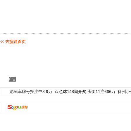
广告
彩民车牌号投注中3.9万
双色球148期开奖:头奖11注666万
徐州小