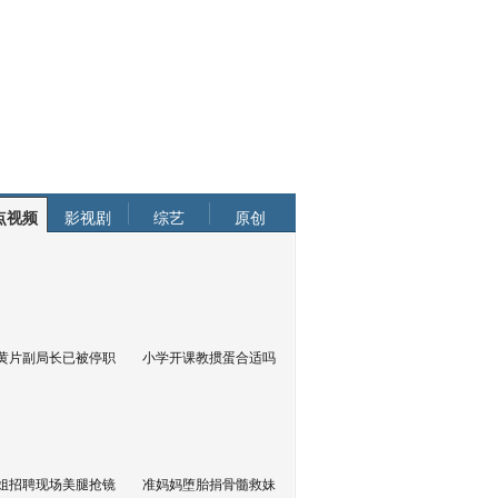
点视频
影视剧
综艺
原创
黄片副局长已被停职
小学开课教掼蛋合适吗
姐招聘现场美腿抢镜
准妈妈堕胎捐骨髓救妹