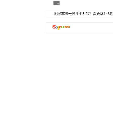
广告
彩民车牌号投注中3.9万
双色球148期