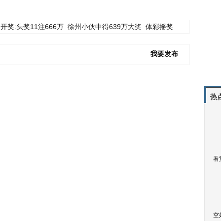
开奖:头奖11注666万
徐州小伙中得639万大奖
体彩摇奖
我要发布
热
看
空