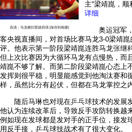
主”梁靖崑，顺
详细
高清：马龙横扫晋级四强
[保存到相册]
奥运冠军，
客央视直播间，对首场比赛马龙3-0梁靖
评。他表示第一阶段梁靖崑连胜马龙
张继
但上次比赛因为大循环马龙有点慢热，而
靖崑不够了解。而第二阶段梁靖崑心态上
发挥则很平稳，明显能感觉到他淘汰赛和
样，虽然
比分
有起伏，但都在马龙掌控之
随后马琳也对现在
乒乓球
技术的发展
他认为连续改革后，导致反手攻防转换越
例如现在发球都是发对手的正手位，接发
用反手接，乒乓球技战术有了很大变化。