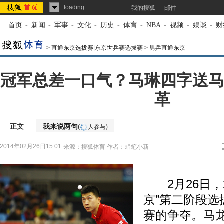
loading...
我的搜狐
邮件
首页
-
新闻
-
军事
-
文化
-
历史
-
体育
-
NBA
-
视频
-
娱谈
-
财
>
直通东京选拔赛|东京世乒赛选拔赛
>
男乒直通东京
冠军总差一口气？马琳四字送马
革
正文
我来说两句
(
人参与)
2014年02月26日15:01
来源：
搜狐体育
作者：蜡笔小新
2月26日，2
京”第二阶段选
赛的争夺。
马