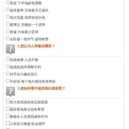
里皮 下半场妙笔调整
迪亚曼蒂 天体新天王诞生
埃尔克森 发挥依旧出色
黄博文 关键的一个进球
曾诚 力保最少丢球
全队都一鼓作气 值得称赞
2.您认为人和输在哪里？
伤病来袭 人员不整
临场技战术调整不利
对手实力确实强大
不好说 每个地方都没有发挥好
3.您如何看中超四强出线前景？
恒大表现强劲肯定能晋级
国安客场拿分也有希望
鲁能令人失望恐难有作为
人和实力稍逊 机会渺茫