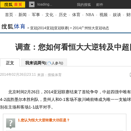
loading...
我的搜狐
邮件
首页
-
新闻
-
军事
-
文化
-
历史
-
体育
-
NBA
-
视频
-
娱谈
-
财
>
亚冠|2014亚冠|亚冠联赛|
>
2014广州恒大亚冠动态
调查：您如何看恒大大逆转及中超
正文
我来说两句
(
人参与)
2014年02月26日23:11
来源：
搜狐体育
北京时间2月26日，2014亚冠联赛结束了首轮争夺，
中超
四强中唯有
4-2战胜墨尔本胜利队，贵州人和0-1客场不敌川崎前锋成为唯一一支输
别在主场和客场1-1战平对手。
1.您认为恒大大逆转最大功臣是？