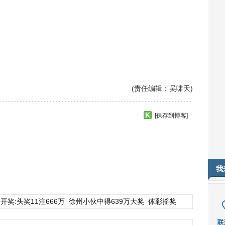
(责任编辑：吴啸天)
[保存到博客]
我
开奖:头奖11注666万
徐州小伙中得639万大奖
体彩摇奖