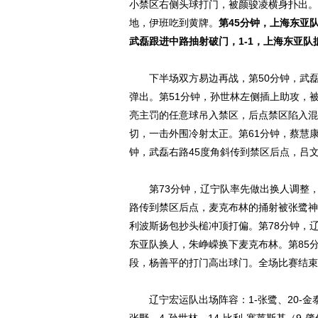
小禁区右侧头球打门，被颜骏凌横身扑出。
地，伊班吃到黄牌。
第45分钟，上海东亚
武磊跟进中路抽射破门，1-1，上海东亚队
下半场双方易边再战，第50分钟，武磊
弹出。第51分钟，孙世林左侧插上助攻，
亮主罚的任意球吊入禁区，后点禁区陷入混
切，一击外围冷射太正。第61分钟，蔡慧
钟，武磊右路45度角斜传到禁区后点，吕
第73分钟，辽宁队率先做出换人调整，
路传到禁区后点，麦克布林的捅射被张鹭神
利波斯扬包抄头槌冲顶打偏。第78分钟，
东亚队换人，朱峥嵘换下麦克布林。第85
段，杨善平的打门高出球门。全场比赛结束
辽宁宏运队出场阵容：1-张鹭、20-金泰延、