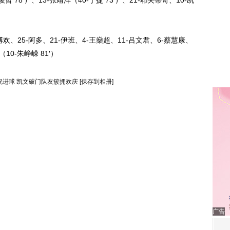
 78′）、13-张靖洋（40-丁捷 73′）、21-耶夫蒂奇、10-凯
、25-阿多、21-伊班、4-王燊超、11-吕文君、6-蔡慧康、
10-朱峥嵘 81′）
祝进球 凯文破门队友簇拥欢庆
[保存到相册]
广告