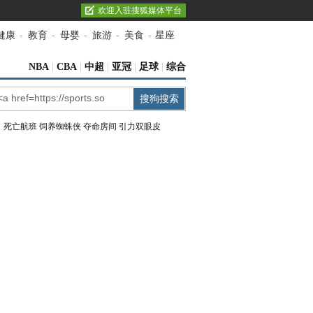
欢迎入驻搜狐媒体平台
健康
-
教育
-
母婴
-
旅游
-
美食
-
星座
NBA
|
CBA
|
中超
|
亚冠
|
足球
|
综合
：
死亡航班
饲养蜘蛛侠
夺命房间
引力双眼皮