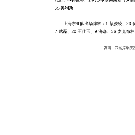
张野、4-孙世林、14-比利-塞莱斯基（9-肇俊哲
文-奥利斯
上海东亚队出场阵容：1-颜骏凌、23-傅欢
7-武磊、20-王佳玉、9-海森、36-麦克布林（
高清：武磊挥拳庆