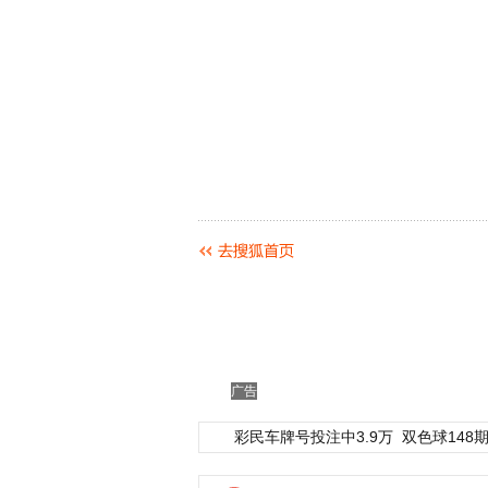
广告
彩民车牌号投注中3.9万
双色球148期