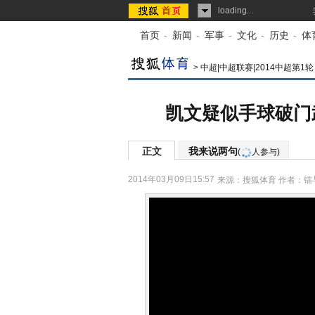
loading...
首页
-
新闻
-
军事
-
文化
-
历史
-
体
>
中超|中超联赛|2014中超第1轮
凯文疑似手球破门武
正文
我来说两句
(
人参与)
2014年03月09日15:57
来源：
搜狐体育
作者：镭