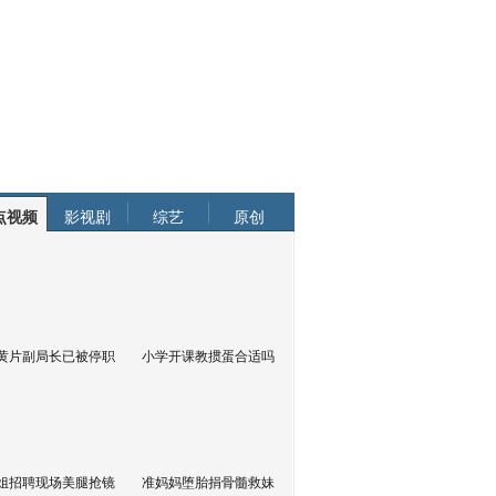
点视频
影视剧
综艺
原创
黄片副局长已被停职
小学开课教掼蛋合适吗
姐招聘现场美腿抢镜
准妈妈堕胎捐骨髓救妹