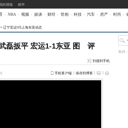
我的搜狐
邮件
育
-
NBA
-
视频
-
娱谈
-
财经
-
世相
-
科技
-
汽车
-
房产
-
时尚
-
>
辽宁宏运VS上海东亚动态
磊扳平 宏运1-1东亚
图
评
热词
扫描到手机
与
手机客户端
保存到博客