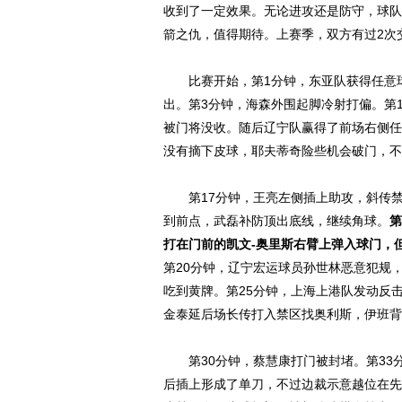
收到了一定效果。无论进攻还是防守，球队
箭之仇，值得期待。上赛季，双方有过2次
比赛开始，第1分钟，东亚队获得任意球
出。第3分钟，海森外围起脚冷射打偏。第
被门将没收。随后辽宁队赢得了前场右侧任
没有摘下皮球，耶夫蒂奇险些机会破门，不
第17分钟，王亮左侧插上助攻，斜传禁
到前点，武磊补防顶出底线，继续角球。
第
打在门前的凯文-奥里斯右臂上弹入球门，
第20分钟，辽宁宏运球员孙世林恶意犯规
吃到黄牌。第25分钟，上海上港队发动反
金泰延后场长传打入禁区找奥利斯，伊班背
第30分钟，蔡慧康打门被封堵。第33
后插上形成了单刀，不过边裁示意越位在先