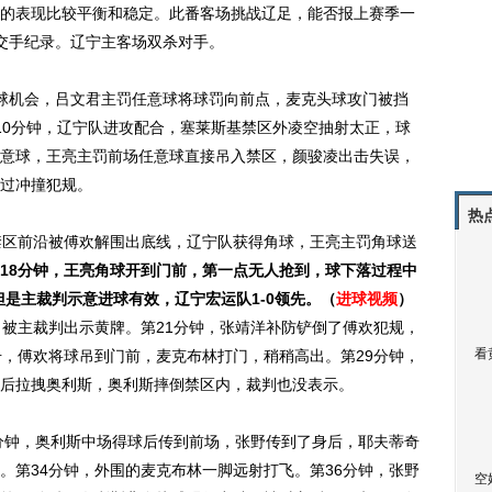
的表现比较平衡和稳定。此番客场挑战辽足，能否报上赛季一
交手纪录。辽宁主客场双杀对手。
机会，吕文君主罚任意球将球罚向前点，麦克头球攻门被挡
10分钟，辽宁队进攻配合，塞莱斯基禁区外凌空抽射太正，球
意球，王亮主罚前场任意球直接吊入禁区，颜骏凌出击失误，
过冲撞犯规。
热
区前沿被傅欢解围出底线，辽宁队获得角球，王亮主罚角球送
18分钟，王亮角球开到门前，第一点无人抢到，球下落过程中
但是主裁判示意进球有效，辽宁宏运队1-0领先。（
进球视频
）
，被主裁判出示黄牌。第21分钟，张靖洋补防铲倒了傅欢犯规，
看
击，傅欢将球吊到门前，麦克布林打门，稍稍高出。第29分钟，
后拉拽奥利斯，奥利斯摔倒禁区内，裁判也没表示。
分钟，奥利斯中场得球后传到前场，张野传到了身后，耶夫蒂奇
。第34分钟，外围的麦克布林一脚远射打飞。第36分钟，张野
空