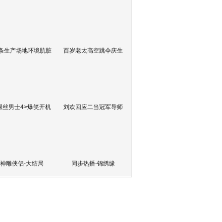
条生产场地环境肮脏
百岁老太高空跳伞庆生
屌丝男士4>爆笑开机
刘欢回应二当冠军导师
神雕侠侣-大结局
同步热播-锦绣缘