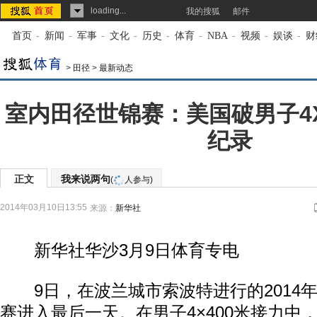
loading...
我的搜狐
邮件
首页
-
新闻
-
军事
-
文化
-
历史
-
体育
-
NBA
-
视频
-
娱谈
-
财
>
田径
>
最新动态
室内田径世锦赛：美国破男子4X
纪录
正文
我来说两句
(
人参与)
2014年03月10日13:55
来源：
新华社
新华社华沙3月9日体育专电
9日，在波兰城市索波特进行的2014
赛进入最后一天。在男子4×400米接力中，