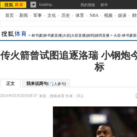
loading...
我的搜狐
邮件
首页
-
新闻
-
军事
-
文化
-
历史
-
体育
-
NBA
-
视频
-
娱谈
-
财
>
林书豪|林书豪直播|火箭|火箭直播|姚明|姚明直播
>
火箭-林书豪新
传火箭曾试图追逐洛瑞 小钢炮
标
正文
我来说两句
(
人参与)
2014年03月20日09:37
来源：
搜狐体育
作者：浮云