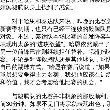
尔滨毅腾队身上找到了感觉。
对于哈恩和泰达队来说，昨晚的比赛必
新赛季初期，也只有已经三连败的毅腾队
对象。不过，泰达队本场比赛的首发阵容
表现出太多的“进攻欲望”。哈恩依然派出
另一位前锋巴雷则继续担任替补。“我们没
容。不论是对阵毅腾队还是其他球队，球
自己的踢球方式。”哈恩在赛后说道，“如
球员想要争得主力名额，我想他应该在训
和价值，我才会考虑给他比赛的机会。”
与毅腾队的比赛并非想象的那般顺利。
前30分钟。如果不是门将宗磊表现出色，