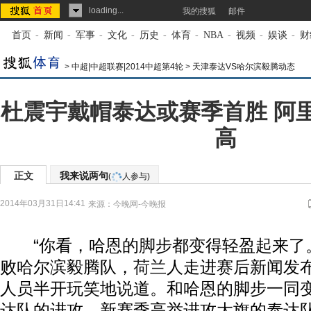
loading...
我的搜狐
邮件
首页
-
新闻
-
军事
-
文化
-
历史
-
体育
-
NBA
-
视频
-
娱谈
-
财
>
中超|中超联赛|2014中超第4轮
>
天津泰达VS哈尔滨毅腾动态
杜震宇戴帽泰达或赛季首胜 阿
高
正文
我来说两句
(
人参与)
2014年03月31日14:41
来源：
今晚网-今晚报
“你看，哈恩的脚步都变得轻盈起来了。
败哈尔滨毅腾队，
荷兰
人走进赛后新闻发
人员半开玩笑地说道。和哈恩的脚步一同
达队的进攻。新赛季高举进攻大旗的泰达