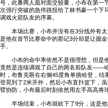
号，此番两人面对面交较量，小布在第一
次强行突破的急停跳投给了林书豪一个下
调戏火箭队友的序幕。
本场比赛，小布并没有在3分线外有太
是他在首节比赛命中的那记3分却是让掘
手。
小布的命中率依然不是很理想，但是他
竟然是连续调戏了自己的两名前队友——
时，布鲁克斯在右侧45度角单挑哈登，结
登晃到了2米开外，然后小布直扑篮下，
臂协防，小布最后时刻依然用左手高高将
半场结束，小布就砍下了9分，这是他