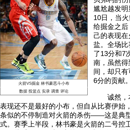
尴尬越发明
10日，当火
给掘金之后
己的表现在
盐。全场比
了13分和
南，虽然得
间，却只有
6分的贡献
火箭VS掘金 林书豪恶斗小布
数据
投篮点
实录
调查
评论
诚然，本
表现还不是最好的小布，但自从比赛伊始
条似的不停制造对火箭的杀伤——这是典
式。赛季上半段，林书豪是火箭的二号控