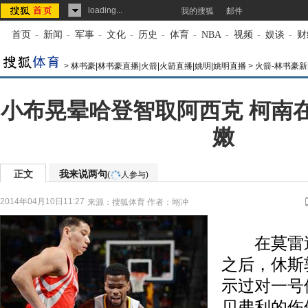
loading...
我的搜狐
邮件
首页
-
新闻
-
军事
-
文化
-
历史
-
体育
-
NBA
-
视频
-
娱谈
-
财
>
林书豪|林书豪直播|火箭|火箭直播|姚明|姚明直播
>
火箭-林书豪新
小布晃晕哈登智取阿西克 柯南
嫩
正文
我来说两句
(
人参与)
2014年04月10日11:27
来源：
搜狐体育
作者：翊冲
在莫雷送
之后，休斯
示过对一号
贝弗利的伤