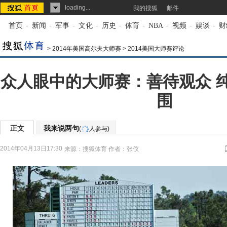
loading...
我的搜狐
邮件
首页
-
新闻
-
军事
-
文化
-
历史
-
体育
-
NBA
-
视频
-
娱谈
-
财
>
2014年美国高尔夫大师赛
>
2014美国大师赛评论
众人眼中的大师赛：善待观众 
围
正文
我来说两句
(
人参与)
2014年04月13日17:30
来源：
搜狐体育
作者：张仪