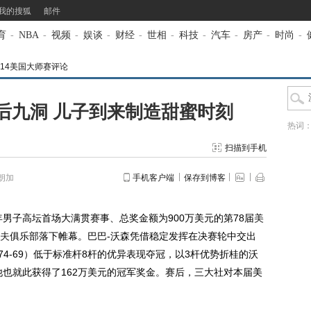
我的搜狐
邮件
育
-
NBA
-
视频
-
娱谈
-
财经
-
世相
-
科技
-
汽车
-
房产
-
时尚
-
014美国大师赛评论
后九洞 儿子到来制造甜蜜时刻
热词
扫描到手机
朗加
手机客户端
保存到博客
年男子高坛首场大满贯赛事、总奖金额为900万美元的第78届
美
夫
俱乐部落下帷幕。巴巴-沃森凭借稳定发挥在决赛轮中交出
68-74-69）低于标准杆8杆的优异表现夺冠，以3杆优势折桂的沃
他也就此获得了162万美元的冠军奖金。赛后，三大社对本届美