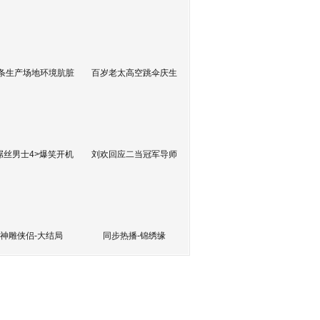
条生产场地环境肮脏
百岁老太高空跳伞庆生
屌丝男士4>爆笑开机
刘欢回应二当冠军导师
神雕侠侣-大结局
同步热播-锦绣缘