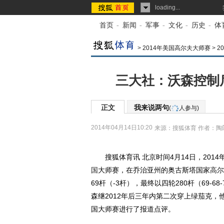
loading...
首页
-
新闻
-
军事
-
文化
-
历史
-
体
>
2014年美国高尔夫大师赛
>
2
三大社：沃森控制
正文
我来说两句
(
人参与)
2014年04月14日10:20
来源：
搜狐体育
作者：陶
搜狐体育讯 北京时间4月14日，2014
国
大师赛，在乔治亚州的奥古斯塔国家
高尔
69杆（-3杆），最终以四轮280杆（69-
森继2012年后三年内第二次穿上绿茄克，
国大师赛进行了报道点评。