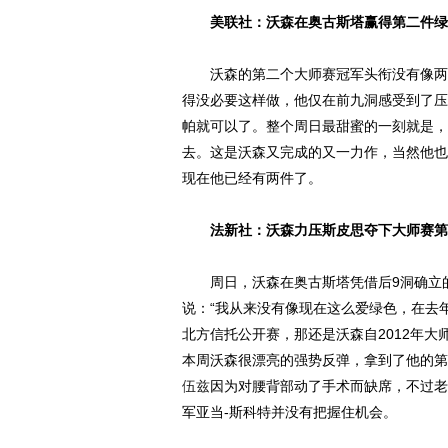
美联社：沃森在奥古斯塔赢得第二件绿
沃森的第二个大师赛冠军头衔没有像两年
得没必要这样做，他仅在前九洞感受到了压
帕就可以了。整个周日最甜蜜的一刻就是，
去。这是沃森又完成的又一力作，当然他也
现在他已经有两件了。
法新社：沃森力压斯皮思夺下大师赛第
周日，沃森在奥古斯塔凭借后9洞确立的
说：“我从来没有像现在这么爱绿色，在去
北方信托公开赛，那还是沃森自2012年
本周沃森很漂亮的强势反弹，拿到了他的第
伍兹
因为对腰背部动了手术而缺席，不过老
军亚当-斯科特并没有把握住机会。