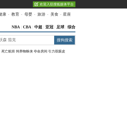
欢迎入驻搜狐媒体平台
健康
-
教育
-
母婴
-
旅游
-
美食
-
星座
NBA
|
CBA
|
中超
|
亚冠
|
足球
|
综合
：
死亡航班
饲养蜘蛛侠
夺命房间
引力双眼皮