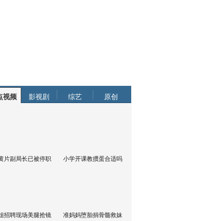
点视频
影视剧
综艺
原创
黄片副局长已被停职
小学开课教掼蛋合适吗
姐招聘现场美腿抢镜
准妈妈堕胎捐骨髓救妹