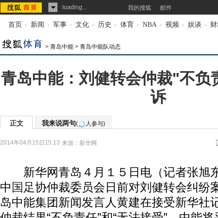
loading...
我的搜狐
邮件
首页
-
新闻
-
军事
-
文化
-
历史
-
体育
-
NBA
-
视频
-
娱谈
-
财
>
青岛中能
>
青岛中能队动态
青岛中能：刘健转会仲裁"不负责
诉
正文
我来说两句
(
人参与)
2014年04月15日15:13
来源：
新华网
新华网青岛４月１５日电（记者张旭东
中
国足
协仲裁委员会日前对刘健转会纠纷
岛中能集团新闻发言人黄建在接受新华社
仲裁结果“不负责任”和“无法接受”，中能