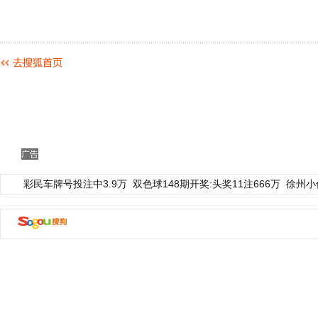
广告
彩民车牌号投注中3.9万
双色球148期开奖:头奖11注666万
徐州小