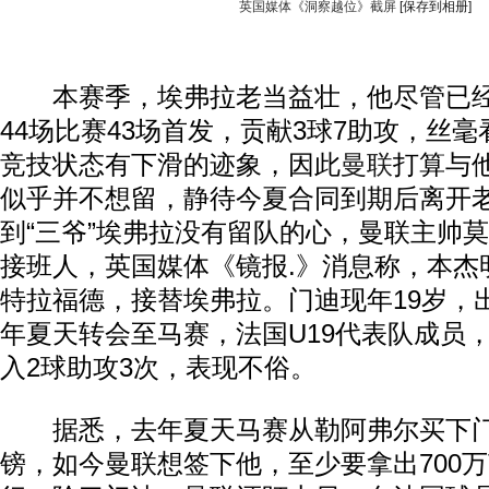
英国媒体《洞察越位》截屏
[保存到相册]
本赛季，埃弗拉老当益壮，他尽管已经
44场比赛43场首发，贡献3球7助攻，丝
竞技状态有下滑的迹象，因此
曼联
打算与
似乎并不想留，静待今夏合同到期后离开
到“三爷”埃弗拉没有留队的心，曼联主帅
接班人，英国媒体《镜报.》消息称，本杰
特拉福德，接替埃弗拉。门迪现年19岁，
年夏天转会至马赛，法国U19代表队成员，
入2球助攻3次，表现不俗。
据悉，去年夏天马赛从勒阿弗尔买下门迪
镑，如今曼联想签下他，至少要拿出700