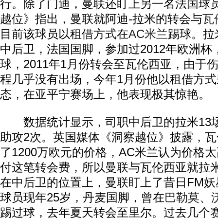
行。除了门迪，曼联还盯上另一名法国球
越位》指出，曼联就阿迪-拉米的转会与
瓦
目前该球员以租借方式在
AC米兰
踢球。拉
中后卫，法国国脚，参加过2012年欧洲杯
球，2011年1月份转会至瓦伦西亚，由于
程几乎没有出场，今年1月份他以租借方式
态，在亚平宁赛场上，他表现极其惊艳。
数据统计显示，司职中后卫的拉米13
助攻2次。英国媒体《洞察越位》披露，
了1200万欧元的价格，AC米兰认为价格
付这笔转会费，所以曼联与瓦伦西亚就拉
在中后卫的位置上，曼联盯上了昔日FM妖
球员现年25岁，丹麦国脚，曾在
巴勒莫
、
踢过球，去年夏天转会至里尔。过去几个