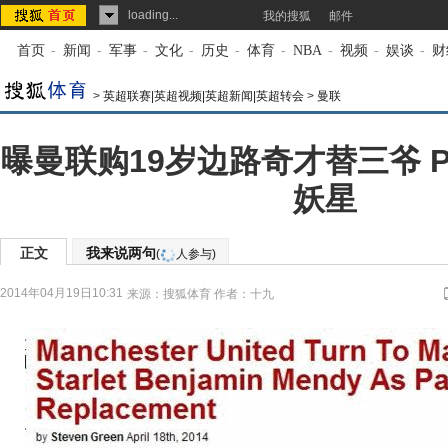
loading...
我的搜狐
邮件
首页
-
新闻
-
军事
-
文化
-
历史
-
体育
-
NBA
-
视频
-
娱谈
-
财
>
英超联赛|英超视频|英超新闻|英超转会
>
曼联
曝曼联购19岁边路奇才替三爷 
妖星
正文
我来说两句
(
人参与)
2014年04月19日10:31
来源：
搜狐体育
作者：十九