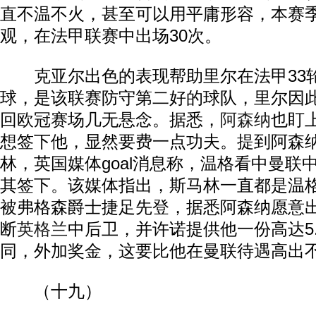
直不温不火，甚至可以用平庸形容，本赛
观，在法甲联赛中出场30次。
克亚尔出色的表现帮助里尔在法甲33轮
球，是该联赛防守第二好的球队，里尔因
回欧冠赛场几无悬念。据悉，
阿森纳
也盯
想签下他，显然要费一点功夫。提到阿森
林，英国媒体goal消息称，温格看中曼联
其签下。该媒体指出，斯马林一直都是温
被弗格森爵士捷足先登，据悉阿森纳愿意出
断
英格兰
中后卫，并许诺提供他一份高达5
同，外加奖金，这要比他在曼联待遇高出
（十九）