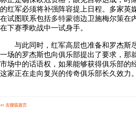
的红军必须将补强阵容提上日程。多家英
在试图联系包括
多特蒙德
边卫施梅尔策在
在下赛季欧战中一试身手。
与此同时，红军高层也准备和罗杰斯尽
一场的罗杰斯也向俱乐部提出了要求，那
市场中的话语权，如果能够获得俱乐部的
这家正在走向复兴的传奇俱乐部长久效力