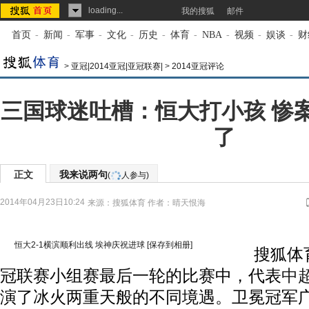
loading...
我的搜狐
邮件
首页
-
新闻
-
军事
-
文化
-
历史
-
体育
-
NBA
-
视频
-
娱谈
-
财
>
亚冠|2014亚冠|亚冠联赛|
>
2014亚冠评论
三国球迷吐槽：恒大打小孩 惨
了
正文
我来说两句
(
人参与)
2014年04月23日10:24
来源：
搜狐体育
作者：晴天恨海
恒大2-1横滨顺利出线 埃神庆祝进球
[保存到相册]
搜狐体育讯
冠联赛小组赛最后一轮的比赛中，代表
中
演了冰火两重天般的不同境遇。卫冕冠军