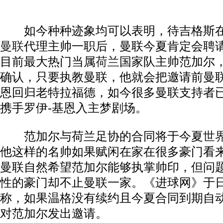
如今种种迹象均可以表明，待吉格斯在
曼联
代理主帅一职后，曼联今夏肯定会聘
目前最大热门当属
荷兰
国家队主帅范加尔
确认，只要执教曼联，他就会把邀请前曼联
恩回归老特拉福德，如今很多曼联支持者
携手罗伊-基恩入主梦剧场。
范加尔与荷兰足协的合同将于今夏
世
他这样的名帅如果赋闲在家在很多豪门看
曼联自然希望范加尔能够执掌帅印，但问
性的豪门却不止曼联一家。《进球网》于
称，如果温格没有续约且今夏合同到期自
对范加尔发出邀请。