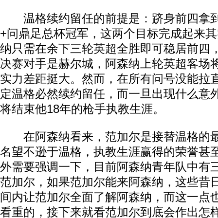
温格续约留任的前提是：跻身前四拿到
+问鼎足总杯冠军，这两个目标完成起来
纳只需在余下三轮
英超
全胜即可稳居前四，
决赛对手是赫尔城，阿森纳上轮英超客场将
实力差距挺大。然而，在所有问号没能拉
定温格必然续约留任，而一旦出现什么意
将结束他18年的枪手执教生涯。
在阿森纳看来，范加尔是接替温格的最
名望不逊于温格，执教生涯赢得的荣誉甚
外需要强调一下，目前阿森纳青年队中有
范加尔，如果范加尔能来阿森纳，这些昔
间内让范加尔全面了解阿森纳，而这一点
看重的，接下来就看范加尔到底会作出怎