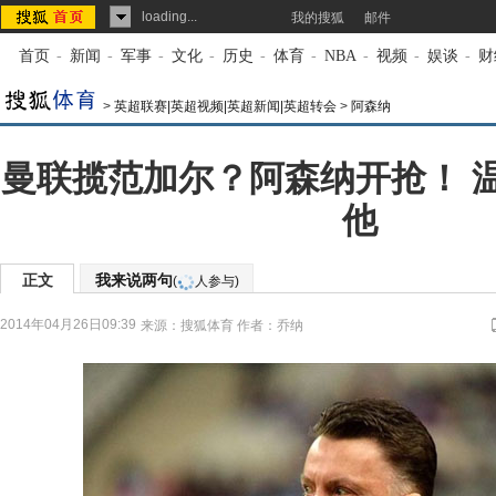
loading...
我的搜狐
邮件
首页
-
新闻
-
军事
-
文化
-
历史
-
体育
-
NBA
-
视频
-
娱谈
-
财
>
英超联赛|英超视频|英超新闻|英超转会
>
阿森纳
曼联揽范加尔？阿森纳开抢！ 
他
正文
我来说两句
(
人参与)
2014年04月26日09:39
来源：
搜狐体育
作者：乔纳