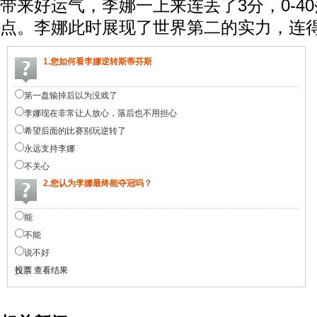
带来好运气，李娜一上来连丢了3分，0-4
点。李娜此时展现了世界第二的实力，连得
1.您如何看李娜逆转斯蒂芬斯
第一盘输掉后以为没戏了
李娜现在非常让人放心，落后也不用担心
希望后面的比赛别玩逆转了
永远支持李娜
不关心
2.您认为李娜最终能夺冠吗？
能
不能
说不好
查看结果