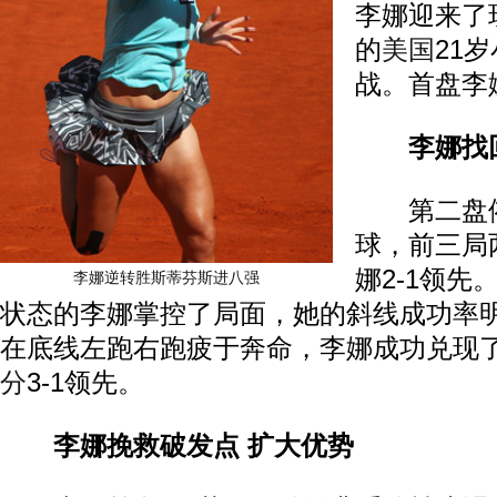
李娜迎来了
的
美国
21
战。首盘李娜
李娜找
第二盘依
球，前三局
娜2-1领
李娜逆转胜斯蒂芬斯进八强
状态的李娜掌控了局面，她的斜线成功率
在底线左跑右跑疲于奔命，李娜成功兑现
分
3-1领先。
李娜挽救破发点 扩大优势