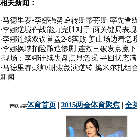
相关新闻：
·
马德里赛-李娜强势逆转斯蒂芬斯 率先晋
·
李娜逆境作战能力完胜对手 两关键局表
·
李娜连续双误首盘2-6落败 姜山场边着急
·
李娜换球拍险酿造惨剧 连救三破发点赢
·
现场：李娜连续失盘点显急躁 寻回状态
·
马德里赛彭帅/谢淑薇演逆转 擒米尔扎组
新闻