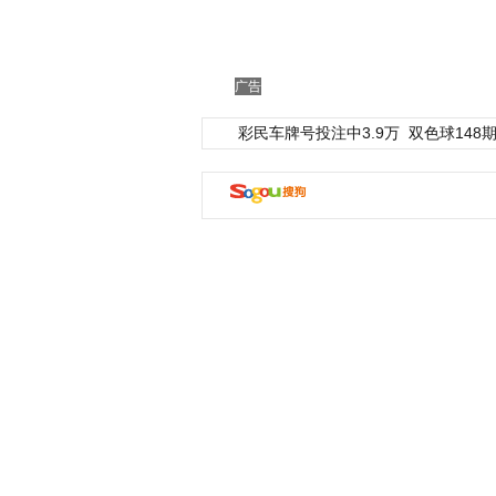
广告
彩民车牌号投注中3.9万
双色球148期