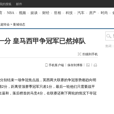
我的搜狐
邮件
育
-
NBA
-
视频
-
娱谈
-
财经
-
世相
-
科技
-
汽车
-
房产
-
时尚
-
英超转会
>
曼城动态
一分 皇马西甲争冠军已然掉队
热词
扫描到手机
手机客户端
保存到博客
分别结束一场争冠焦点战，英西两大联赛的争冠形势都趋向明
浦
2分，距离登顶赛季冠军只差1分，最后一轮他们只需要战平
-1逼和，落后榜首的马竞4分，在联赛还剩下两轮的情况下夺冠