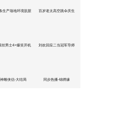
条生产场地环境肮脏
百岁老太高空跳伞庆生
屌丝男士4>爆笑开机
刘欢回应二当冠军导师
神雕侠侣-大结局
同步热播-锦绣缘