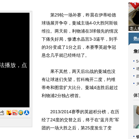
第29轮一场补赛，昨晨在伊蒂哈德
球场展开争夺，曼城主场4-0大胜
阿斯顿
维拉
。两天前，利物浦在3球领先的情况
热
下痛失好局，惨遭水晶宫3-3逼平，到手
的3分变成了1分之后，本赛季英超争冠
詹
悬念几乎就已经终结了。
无法播放，点
果不其然，两天后出战的曼城也没
有让球迷们失望，
哲科
梅开二度，约维
蒂奇和图雷扩大
比分
。曼城4连胜后超过
利物浦2分独占榜首。
体
2013/2014赛季的英超积分榜，在历
经了24度的交替之后，终于在“蓝月亮”军
团的一场大胜之后，第25度发生了变