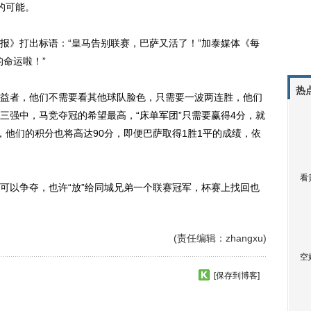
的可能。
报》打出标语：“皇马告别联赛，巴萨又活了！”加泰媒体《每
命运啦！”
热
者，他们不需要看其他球队脸色，只需要一波两连胜，他们
三强中，马竞夺冠的希望最高，“床单军团”只需要赢得4分，就
，他们的积分也将高达90分，即便巴萨取得1胜1平的成绩，依
看
以争夺，也许“放”给同城兄弟一个联赛冠军，杯赛上找回也
(责任编辑：zhangxu)
空
[保存到博客]