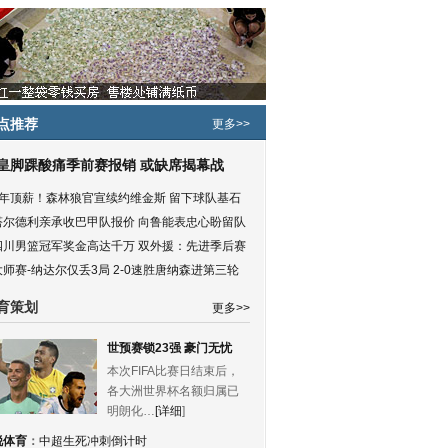
点推荐
更多>>
皇脚踝酸痛季前赛报销 或缺席揭幕战
5年顶薪！森林狼官宣续约维金斯 留下球队基石
塔尔德利亲承收巴甲队报价 向鲁能表忠心盼留队
四川男篮冠军奖金高达千万 双外援：先进季后赛
大师赛-纳达尔仅丢3局 2-0速胜唐纳森进第三轮
育策划
更多>>
世预赛锁23强 豪门无忧
本次FIFA比赛日结束后，
各大洲世界杯名额归属已
明朗化…
[详细
]
锐体育
：
中超生死冲刺倒计时