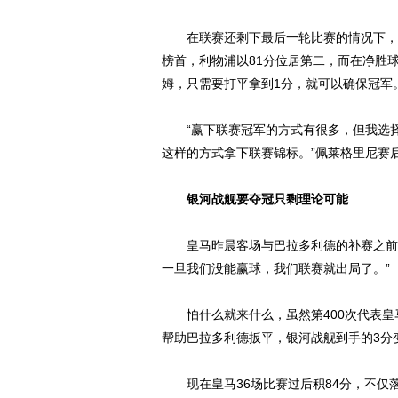
在联赛还剩下最后一轮比赛的情况下，这
榜首，利物浦以81分位居第二，而在净胜
姆
，只需要打平拿到1分，就可以确保冠军
“赢下联赛冠军的方式有很多，但我选
这样的方式拿下联赛锦标。”佩莱格里尼赛
银河战舰要夺冠只剩理论可能
皇马昨晨客场与巴拉多利德的补赛之前，
一旦我们没能赢球，我们联赛就出局了。”
怕什么就来什么，虽然第400次代表皇
帮助巴拉多利德扳平，银河战舰到手的3分
现在皇马36场比赛过后积84分，不仅落