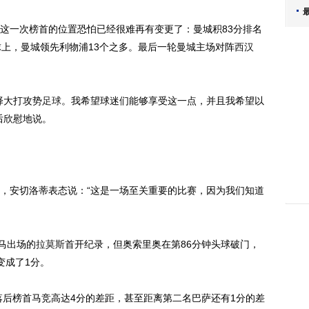
一次榜首的位置恐怕已经很难再有变更了：曼城积83分排名
球上，曼城领先利物浦13个之多。最后一轮曼城主场对阵
西汉
。
择大打攻势
足球
。我希望球迷们能够享受这一点，并且我希望以
后欣慰地说。
安切洛蒂表态说：“这是一场至关重要的比赛，因为我们知道
马出场的
拉莫斯
首开纪录，但奥索里奥在第86分钟头球破门，
变成了1分。
后榜首马竞高达4分的差距，甚至距离第二名巴萨还有1分的差