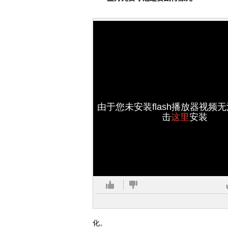
由于您未安装flash播放器视频
击
这里
安装
化。