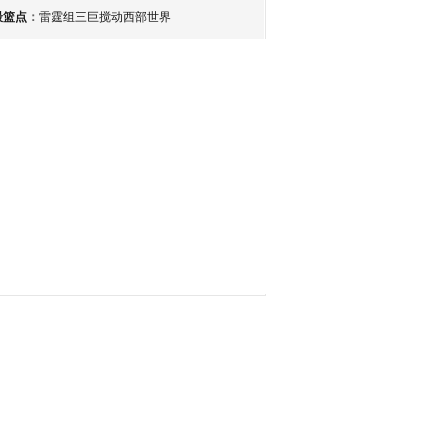
最篮点
：
雷霆组三巨搅动西部世界