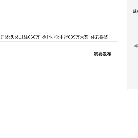
辣
开奖:头奖11注666万
徐州小伙中得639万大奖
体彩摇奖
<
我要发布