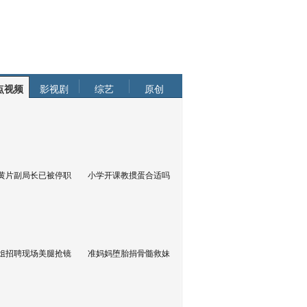
点视频
影视剧
综艺
原创
黄片副局长已被停职
小学开课教掼蛋合适吗
姐招聘现场美腿抢镜
准妈妈堕胎捐骨髓救妹