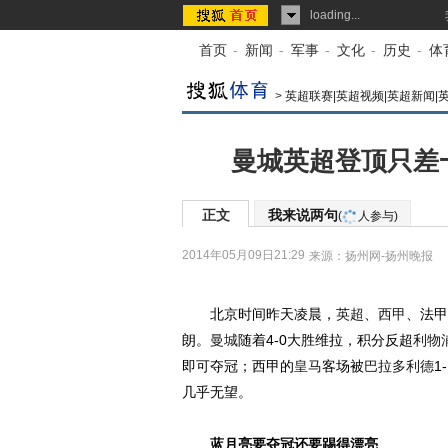
loading...
首页
-
新闻
-
军事
-
文化
-
历史
-
体
>
英超联赛|英超视频|英超新闻|
曼城英超登顶只差
正文
我来说两句
(
人参与)
2014年05月09日21:29
来源：
扬州网-扬州晚报
北京时间昨天凌晨，
英超
、
西甲
、法甲
朗。
曼城
随着4-0大胜维拉，积分反超
利物
即可夺冠；西甲的
皇马
客场被
巴拉多利德
1
几乎无望。
蓝月亮要夺冠还要踢得漂亮