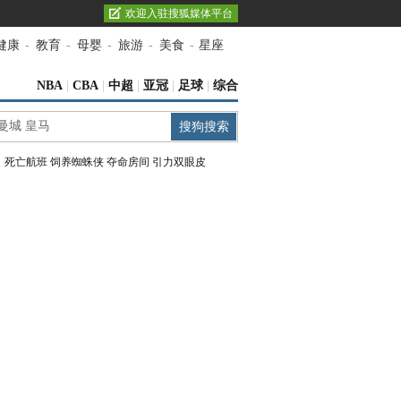
欢迎入驻搜狐媒体平台
健康
-
教育
-
母婴
-
旅游
-
美食
-
星座
NBA
|
CBA
|
中超
|
亚冠
|
足球
|
综合
：
死亡航班
饲养蜘蛛侠
夺命房间
引力双眼皮