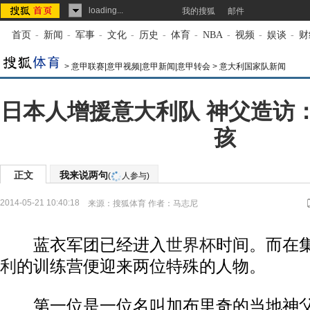
loading...
我的搜狐
邮件
首页
-
新闻
-
军事
-
文化
-
历史
-
体育
-
NBA
-
视频
-
娱谈
-
财
>
意甲联赛|意甲视频|意甲新闻|意甲转会
>
意大利国家队新闻
日本人增援意大利队 神父造访
孩
正文
我来说两句
(
人参与)
2014-05-21 10:40:18
来源：
搜狐体育
作者：马志尼
蓝衣军团已经进入
世界杯
时间。而在
利
的训练营便迎来两位特殊的人物。
第一位是一位名叫加布里奇的当地神父