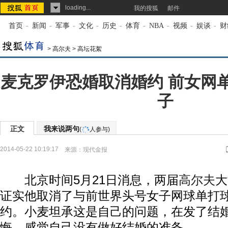
loading...
我的搜狐
邮件
首页
-
新闻
-
军事
-
文化
-
历史
-
体育
-
NBA
-
视频
-
娱谈
-
财
>
高尔夫
>
高坛花絮
麦克罗伊恐婚取消婚约 前女网
子
正文
我来说两句
(
人参与)
2014-05-22 10:19:17
来源：
现代金报
北京时间5月21日消息，两届
高尔夫
大
证实他取消了与前世界头号女子网球单打
约。小麦坦承这是自己的问题，在发了结
悔，感觉自己没有做好结婚的准备。