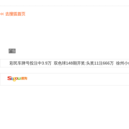
广告
彩民车牌号投注中3.9万
双色球148期开奖:头奖11注666万
徐州小