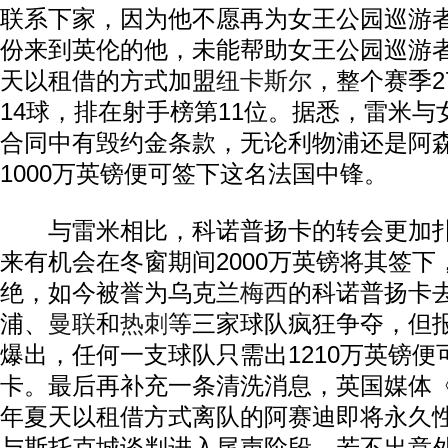
联系下家，因为他不愿再为女王公园巡游
份来到英伦的他，未能帮助女王公园巡游
天以租借的方式加盟
纽卡斯尔
，整个赛季2
14球，排在射手榜第11位。据悉，雷米
合同中有毁约金条款，无论利物浦还是阿
1000万英镑便可签下这名法国中锋。
与雷米相比，科诺普扬卡的转会更加扑
来有机会在冬窗期间2000万英镑将其签
绝，如今被誉为乌克兰
梅西
的科诺普扬卡
浦、
曼联
和
热刺
等三家球队疯狂争夺，但
爆出，任何一支球队只需出1210万英镑便
卡。最后再补充一条清洗消息，英国媒体
年夏天以租借方式离队的阿赛迪即将永久