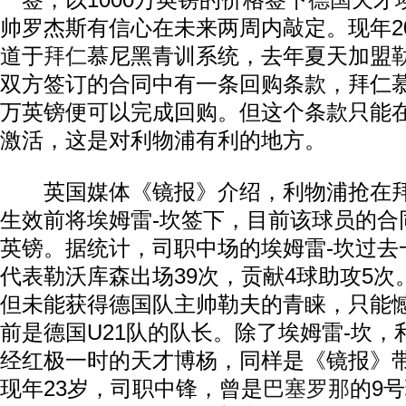
一签，以1000万英镑的价格签下
德国
天才
帅罗杰斯有信心在未来两周内敲定。现年2
道于
拜仁
慕尼黑青训系统，去年夏天加盟
双方签订的合同中有一条回购条款，拜仁慕
万英镑便可以完成回购。但这个条款只能在
激活，这是对利物浦有利的地方。
英国媒体《镜报》介绍，利物浦抢在拜
生效前将埃姆雷-坎签下，目前该球员的合同
英镑。据统计，司职中场的埃姆雷-坎过去
代表勒沃库森出场39次，贡献4球助攻5
但未能获得德国队主帅勒夫的青睐，只能
前是德国U21队的队长。除了埃姆雷-坎，
经红极一时的天才博杨，同样是《镜报》
现年23岁，司职中锋，曾是
巴塞罗那
的9号