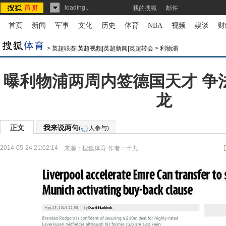
loading...
我的搜狐
邮件
首页
-
新闻
-
军事
-
文化
-
历史
-
体育
-
NBA
-
视频
-
娱谈
-
财
>
英超联赛|英超视频|英超新闻|英超转会
>
利物浦
曝利物浦两周内签德国天才 争
龙
正文
我来说两句
(
人参与)
2014-05-24 21:02:14
来源：
搜狐体育
作者：十九