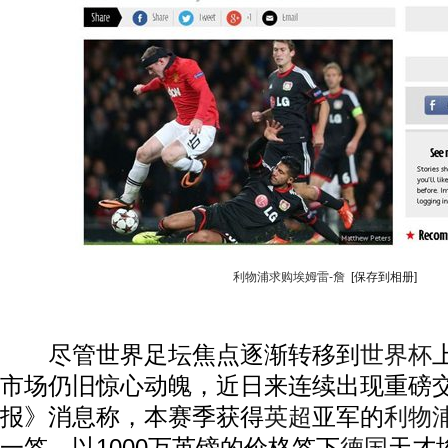
利物浦求购埃姆雷-詹
[保存到相册]
尽管世界足坛焦点逐渐转移到
世界杯
市场仍旧惊心动魄，近日来连续出现重磅
报》消息称，本赛季获得
英超
亚军的
利物