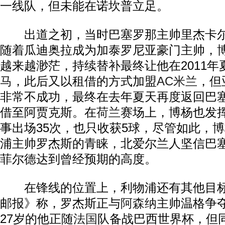
一线队，但未能在诺坎普立足。
出道之初，当时巴塞罗那主帅里杰卡尔
随着瓜迪奥拉成为加泰罗尼亚豪门主帅，
越来越渺茫，持续替补最终让他在2011年
马
，此后又以租借的方式加盟
AC米兰
，但
非常不成功，最终在去年夏天再度返回巴
借至阿贾克斯。在
荷兰
赛场上，博杨也发
事出场35次，也只收获5球，尽管如此，
浦主帅罗杰斯的青睐，北爱尔兰人坚信巴
菲尔德达到曾经预期的高度。
在锋线的位置上，利物浦还有其他目标
邮报》称，罗杰斯正与
阿森纳
主帅温格争夺
27岁的他正随
法国
队备战巴西世界杯，但