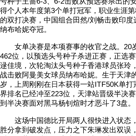
号种子王蔷6-3、6-2击败从预选赛杀出
得个人本年度第3个单打冠军，职业生涯第
的双打决赛，中国组合田然/刘畅击败印度
纳布哈妮夺冠。
女单决赛是本项赛事的收官之战。20
462位，以预选头号种子杀进正赛，正选
逯佳境，次轮淘汰头号种子香港球员张玲
战击败阿曼美女球员纳布哈妮。生于天津
岁，上周刚刚在
日本
获得一站ITF50K单
界排名已经冲至223位，天津站晋级半决
到半决赛面对黑马杨钊煊时才恶斗了3盘。
这场中国德比开局两人很快进入状态，
胜分拿到破发点，压力之下朱琳发出双误，