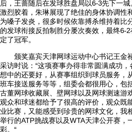
后，王蔷随后在发球胜盘局以6-3先下一
激烈胶着，朱琳展现了绝佳的身体协调性
为嗓子发炎，很多时候依靠搏杀维持着
比
的发球衔接反拍制胜分屡次奏效，最终6-
定了冠军。
颁奖嘉宾天津网球运动中心书记王金禄
采访时说：“这项赛事办得非常圆满成功，
想中的还要好，从赛事组织到球员服务，
班车接送服务等等，组委会都很用心，包
古董网球收藏展、壁网球以及网球测速游
观众和球迷都给予了很高的评价，观众既
业比赛，又能感受到珍贵的网球文化，我
举行的ATP挑战赛以及WTA天津公开赛，
彩。“