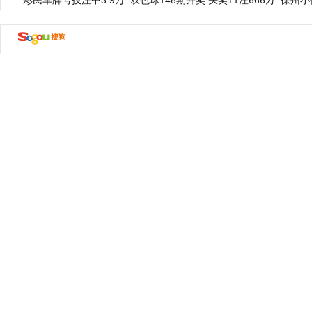
彩民车牌号投注中3.9万
双色球148期开奖:头奖11注666万
徐州小