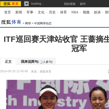
loading...
我的搜狐
邮件
首页
-
新闻
-
军事
-
文化
-
历史
-
体育
-
NBA
-
视频
-
娱谈
-
财
>
网球
>
中国网球动态
ITF巡回赛天津站收官 王蔷摘
冠军
正文
我来说两句
(
人参与)
2014-05-25 12:45:40
来源：
搜狐体育