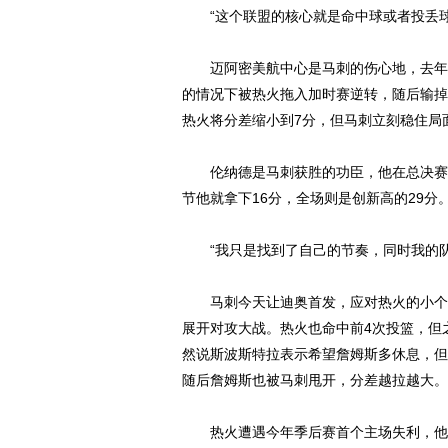
“这个联盟的核心就是命中球或者投丢球
迈阿密美航中心是马刺的伤心地，去年他
的情况下被热火拖入加时赛逆转，随后输掉
热火将分差缩小到7分，但马刺立刻稳住局
伦纳德是马刺获胜的功臣，他在总决赛前
节他就拿下16分，全场则是创新高的29分
“我只是找到了自己的节奏，同时我的队
马刺今天让迪奥首发，应对热火的小个阵
展开对攻大战。热火也命中前4次投篮，但
然说斯波斯特拉表示希望詹姆斯多休息，但
随后詹姆斯也被马刺甩开，分差越拉越大。
热火遭遇今年季后赛首个主场失利，他们