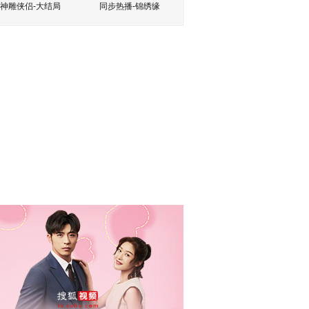
神雕侠侣-大结局
同步热播-锦绣缘