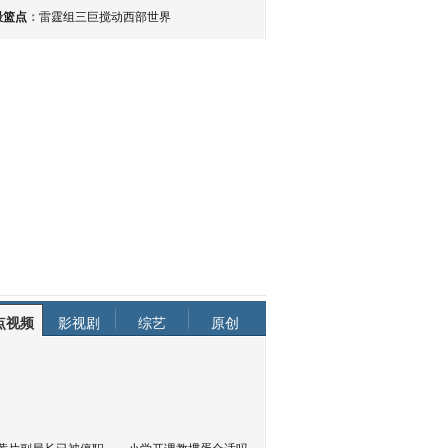
最篮点
：
雷霆组三巨搅动西部世界
点视频
影视剧
综艺
原创