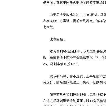
是马刺，在这中间热火取得了跨赛季主场1
由于总决赛改成2-2-1-1-1的赛制，
次在美航中心赢球，提前拿到赛点。这样做
七大战。
比赛回顾：
双方前3分钟战成8平，之后马刺开始发力
数。詹姆斯连中两个三分球追至20-27，
25。马刺本节15投13中。
次节初马刺仍弹不虚发，上半场前21次投篮
分追赶，随后雷阿伦跟上，热火一度以48-6
第三节热火追到还剩13分，马刺连得4分拉
在这之后马刺重新控制局面，以11分优势