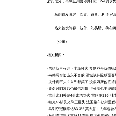
后的比分，马刺立刻暂停并打出12-4的攻
马刺首发阵容：邓肯、迪奥、科怀-伦纳
热火首发阵容：波什、刘易斯、勒布朗-
（少东）
相关新闻：
·
詹姆斯里程碑下半场哑火 复制乔丹戏伯德
·
韦德玩命追击永不言败 迈城战神险颠覆赛
·
波什真巨头？自己都笑了 没詹姆斯他底裤
·
要命时刻波帅仍最信邓肯 得分看似平淡却
·
吉诺比利关键4分击垮热火 雷阿伦11分独
·
帕克46秒灵光降三巨头 法国跑车获封里程
·
马刺夺冠概率达83.3% 莫大意！去年也曾2
·
马刺终结热火主场11连胜 连续两年破迈阿