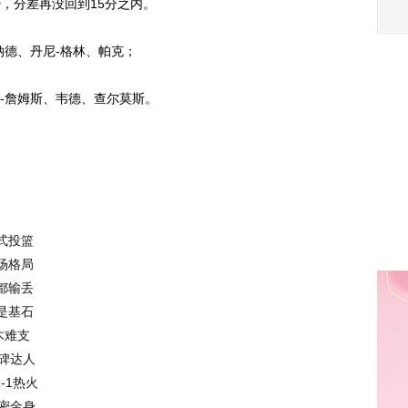
势，分差再没回到15分之内。
德、丹尼-格林、帕克；
詹姆斯、韦德、查尔莫斯。
式投篮
场格局
都输丢
是基石
木难支
碑达人
-1热火
密金身