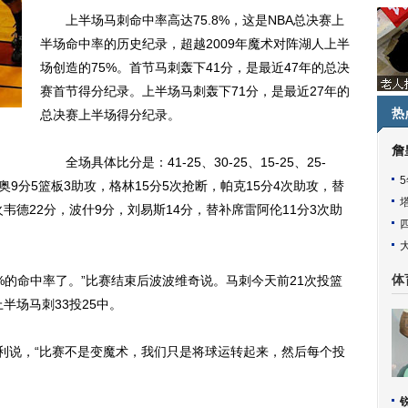
上半场马刺命中率高达75.8%，这是NBA总决赛上
半场命中率的历史纪录，超越2009年魔术对阵湖人上半
场创造的75%。首节马刺轰下41分，是最近47年的总决
赛首节得分纪录。上半场马刺轰下71分，是最近27年的
热
总决赛上半场得分纪录。
詹
全场具体比分是：41-25、30-25、15-25、25-
奥9分5篮板3助攻，格林15分5次抢断，帕克15分4次助攻，替
韦德22分，波什9分，刘易斯14分，替补席雷阿伦11分3次助
的命中率了。”比赛结束后波波维奇说。马刺今天前21次投篮
体
半场马刺33投25中。
利说，“比赛不是变魔术，我们只是将球运转起来，然后每个投