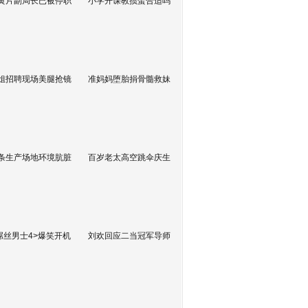
黄片副局长已被停职
小学开课教掼蛋合适吗
姐招聘现场美腿抢镜
准妈妈堕胎捐骨髓救妹
条生产场地环境肮脏
百岁老太高空跳伞庆生
屌丝男士4>爆笑开机
刘欢回应二当冠军导师