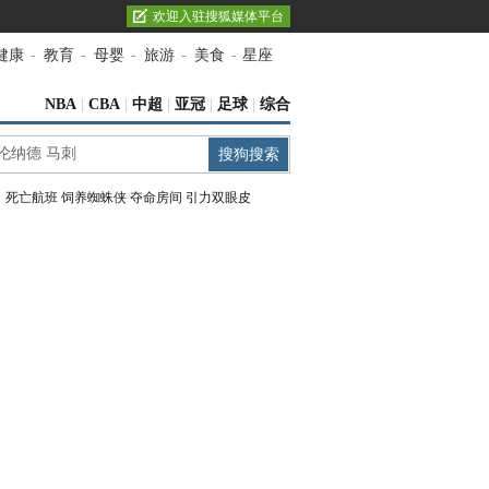
欢迎入驻搜狐媒体平台
健康
-
教育
-
母婴
-
旅游
-
美食
-
星座
NBA
|
CBA
|
中超
|
亚冠
|
足球
|
综合
：
死亡航班
饲养蜘蛛侠
夺命房间
引力双眼皮