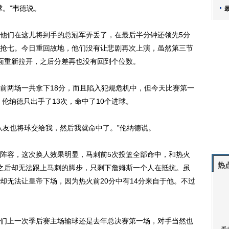
。”韦德说。
们在这儿将到手的总冠军弄丢了，在最后半分钟还领先5分
抢七。今日重回故地，他们没有让悲剧再次上演，虽然第三节
面重新拉开，之后分差再也没有回到个位数。
两场一共拿下18分，而且陷入犯规危机中，但今天比赛第一
。伦纳德只出手了13次，命中了10个进球。
友也将球交给我，然后我就命中了。”伦纳德说。
容，这次换人效果明显，马刺前5次投篮全部命中，和热火
热
之后却无法跟上马刺的脚步，只剩下詹姆斯一个人在抵抗。虽
却无法让皇帝下场，因为热火前20分中有14分来自于他。不过
上一次季后赛主场输球还是去年总决赛第一场，对手当然也