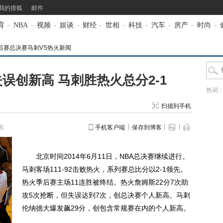
我的搜狐
邮件
育
-
NBA
-
视频
-
娱谈
-
财经
-
世相
-
科技
-
汽车
-
房产
-
时尚
-
BA季后赛总决赛马刺VS热火新闻
误创新高 马刺胜热火总分2-1
热词
扫描到手机
东
手机客户端
保存到博客
北京时间2014年6月11日，NBA总决赛继续进行。
马刺客场111-92击败热火，系列赛总比分以2-1领先。
热火季后赛主场11连胜被终结。热火詹姆斯22分7次助
攻5次抢断，但失误达到7次，创总决赛个人新高。马刺
伦纳德大爆发飙29分，创包含常规赛在内的个人新高。