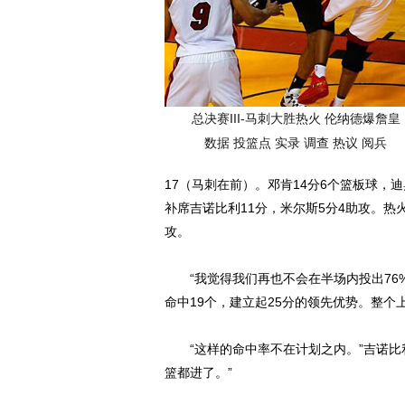
总决赛III-马刺大胜热火 伦纳德爆詹皇
数据
投篮点
实录
调查
热议
阅兵
17（马刺在前）。邓肯14分6个篮板球，迪
补席吉诺比利11分，米尔斯5分4助攻。热火
攻。
“我觉得我们再也不会在半场内投出76%
命中19个，建立起25分的领先优势。整个上
“这样的命中率不在计划之内。”吉诺比
篮都进了。”