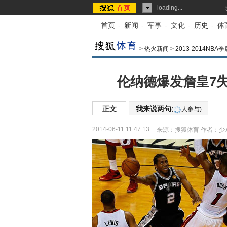
loading...
首页
-
新闻
-
军事
-
文化
-
历史
-
体
>
热火新闻
>
2013-2014N
伦纳德爆发詹皇7失
正文
我来说两句
(
人参与)
2014-06-11 11:47:13
来源：
搜狐体育
作者：少