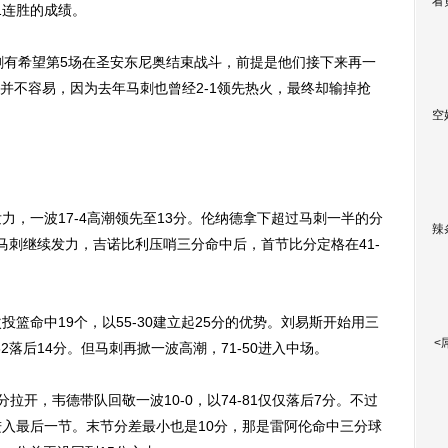
看
1连胜的成绩。
马刺有希望第5场在圣安东尼奥结束战斗，前提是他们接下来再一
并不容易，因为去年马刺也曾经2-1领先热火，最终却输掉抢
空
，一波17-4高潮领先至13分。伦纳德拿下超过马刺一半的分
辣
但马刺继续发力，吉诺比利压哨三分命中后，首节比分定格在41-
命中19个，以55-30建立起25分的优势。刘易斯开始用三
<
2落后14分。但马刺再掀一波高潮，71-50进入中场。
开，韦德带队回敬一波10-0，以74-81仅仅落后7分。不过
进入最后一节。末节分差最小也是10分，那是雷阿伦命中三分球