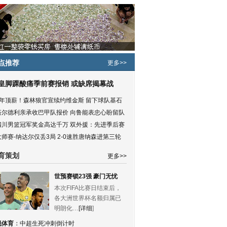
点推荐
更多>>
皇脚踝酸痛季前赛报销 或缺席揭幕战
5年顶薪！森林狼官宣续约维金斯 留下球队基石
塔尔德利亲承收巴甲队报价 向鲁能表忠心盼留队
四川男篮冠军奖金高达千万 双外援：先进季后赛
大师赛-纳达尔仅丢3局 2-0速胜唐纳森进第三轮
育策划
更多>>
世预赛锁23强 豪门无忧
本次FIFA比赛日结束后，
各大洲世界杯名额归属已
明朗化…
[详细
]
锐体育
：
中超生死冲刺倒计时