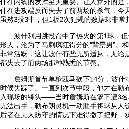
什在内线的发挥至关重要。让人意外的是
什在进攻端反而失去了前两场的杀气，今
虽然3投3中，但1板2次犯规的数据却非常
波什利用跳投命中了热火的第1球，但
形人，沦为了马刺疯狂得分的“背景男”。
非常活跃，这让波什有些无所适从，无论
都失去了前两场那种熟悉的节奏。
詹姆斯首节单枪匹马砍下14分，波什
时候失踪了。一直到次节中段，他才在勒
入现场的镜头——当时詹姆斯在篮下遭3
无法出手，勒布朗灵机一动顺手将球从人
后者在无人防守的情况下难得撒了把野，