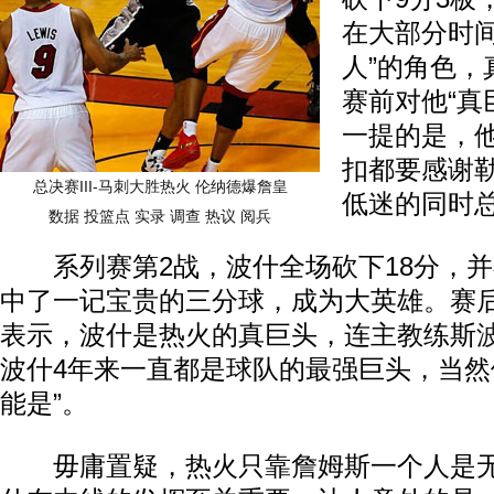
在大部分时间
人”的角色，
赛前对他“真
一提的是，
扣都要感谢
总决赛III-马刺大胜热火 伦纳德爆詹皇
低迷的同时
数据
投篮点
实录
调查
热议
阅兵
系列赛第2战，波什全场砍下18分，并
中了一记宝贵的三分球，成为大英雄。赛
表示，波什是热火的真巨头，连主教练斯
波什4年来一直都是球队的最强巨头，当然
能是”。
毋庸置疑，热火只靠詹姆斯一个人是无