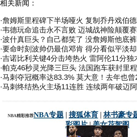
相关新闻：
·
詹姆斯里程碑下半场哑火 复制乔丹戏伯
·
韦德玩命追击永不言败 迈城战神险颠覆
·
波什真巨头？自己都笑了 没詹姆斯他底
·
要命时刻波帅仍最信邓肯 得分看似平淡
·
吉诺比利关键4分击垮热火 雷阿伦11分独
·
帕克46秒灵光降三巨头 法国跑车获封里
·
马刺夺冠概率达83.3% 莫大意！去年也曾2
·
马刺终结热火主场11连胜 连续两年破迈