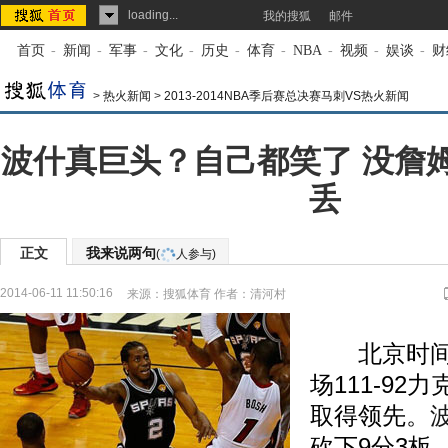
loading...
我的搜狐
邮件
首页
-
新闻
-
军事
-
文化
-
历史
-
体育
-
NBA
-
视频
-
娱谈
-
财
>
热火新闻
>
2013-2014NBA季后赛总决赛马刺VS热火新闻
波什真巨头？自己都笑了 没詹
丢
正文
我来说两句
(
人参与)
2014-06-11 11:50:16
来源：
搜狐体育
作者：清河村
北京时间6
场111-92
取得领先。
砍下9分3板