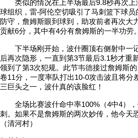
类似的情况在上半场最后9.8秒再次上
球组织，雷-阿伦空切吸引了马刺篮下球员
防守，詹姆斯眼到球到，助攻前者再次大
贡献6分，其中有4分有詹姆斯的一半功劳
下半场刚开始，波什圈顶右侧射中一记
后再次隐形，一直到第3节最后3.1秒才重
领到了第3次犯规。此节
韦德
接过詹姆斯的
卷11分，一度率队打出10-0攻击波且将分
三巨头之一，波什真的该脸红！
全场比赛波什命中率100%（4中4）
刺。如果不是詹姆斯的两次妙传，他今天
（清河村）