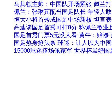
马其顿主帅：中国队开场紧张 佩兰
佩兰：张琳芃配当国足队长 年轻人
恒大小将首秀成国足中场新核 坦言
高迪谈国足首秀可打8分 称佩兰敬业
国足首秀门票5元没人看 黄牛：赔惨
国足热身抢头条 球迷：让人以为中
15000球迷捧场佩家军 世界杯虽好