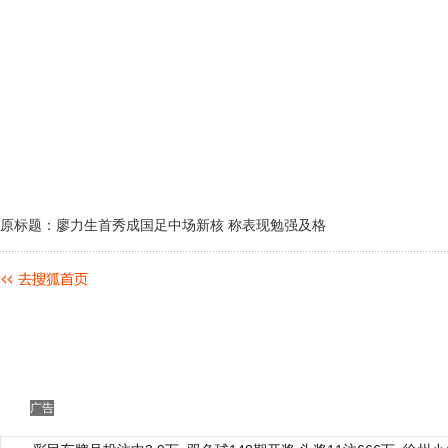
原标题：廖力生首秀成国足中场新核 称表现勉强及格
广告