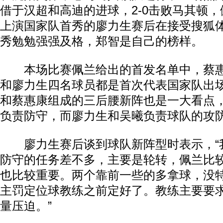
借于汉超和高迪的进球，2-0击败马其顿
上演国家队首秀的廖力生赛后在接受搜狐
秀勉勉强强及格，郑智是自己的榜样。
本场比赛佩兰给出的首发名单中，蔡惠
和廖力生四名球员都是首次代表国家队出
和蔡惠康组成的三后腰新阵也是一大看点
负责防守，而廖力生和吴曦负责球队的攻
廖力生赛后谈到球队新阵型时表示，“
防守的任务差不多，主要是轮转，佩兰比
也比较重要。两个靠前一些的多拿球，没
主罚定位球教练之前定好了。教练主要要
量压迫。”