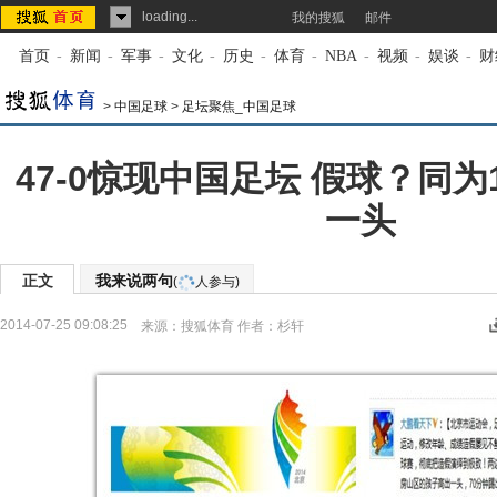
loading...
我的搜狐
邮件
首页
-
新闻
-
军事
-
文化
-
历史
-
体育
-
NBA
-
视频
-
娱谈
-
财
>
中国足球
>
足坛聚焦_中国足球
47-0惊现中国足坛 假球？同为
一头
正文
我来说两句
(
人参与)
2014-07-25 09:08:25
来源：
搜狐体育
作者：杉轩