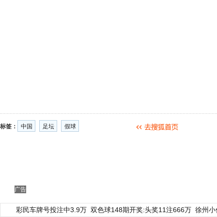
标签：
中国
足坛
假球
广告
彩民车牌号投注中3.9万
双色球148期开奖:头奖11注666万
徐州小