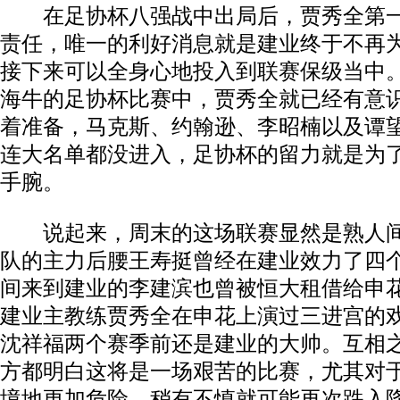
在足协杯八强战中出局后，贾秀全第一
责任，唯一的利好消息就是建业终于不再
接下来可以全身心地投入到联赛保级当中
海牛的足协杯比赛中，贾秀全就已经有意
着准备，马克斯、约翰逊、李昭楠以及谭
连大名单都没进入，足协杯的留力就是为
手腕。
说起来，周末的这场联赛显然是熟人间
队的主力后腰王寿挺曾经在建业效力了四
间来到建业的李建滨也曾被恒大租借给申
建业主教练贾秀全在申花上演过三进宫的
沈祥福两个赛季前还是建业的大帅。互相
方都明白这将是一场艰苦的比赛，尤其对
境地更加危险，稍有不慎就可能再次跌入