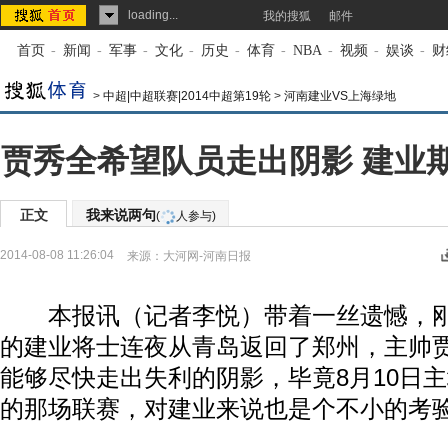
loading...
我的搜狐
邮件
首页
-
新闻
-
军事
-
文化
-
历史
-
体育
-
NBA
-
视频
-
娱谈
-
财
>
中超|中超联赛|2014中超第19轮
>
河南建业VS上海绿地
贾秀全希望队员走出阴影 建业期
正文
我来说两句
(
人参与)
2014-08-08 11:26:04
来源：
大河网-河南日报
本报讯（记者李悦）带着一丝遗憾，刚
的建业将士连夜从青岛返回了郑州，主帅
能够尽快走出失利的阴影，毕竟8月10日
的那场联赛，对建业来说也是个不小的考