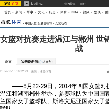
loading...
我的搜狐
邮件
首页
-
新闻
-
军事
-
文化
-
历史
-
体育
-
NBA
-
视频
-
娱谈
-
财
>
中国女篮|女篮世锦赛
>
女篮动态
女篮对抗赛走进温江与郴州 世
战
正文
我来说两句
(
人参与)
2014-08-13 16:32:23
来源：
搜狐体育
——8月22-29日，2014年四国女篮
温江和湖南郴州举办，参赛球队为中国国
兰国家女子篮球队、斯洛文尼亚国家女子
联队。