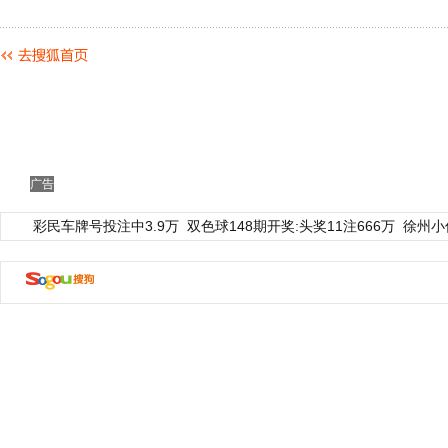
广告
彩民车牌号投注中3.9万
双色球148期开奖:头奖11注666万
徐州小