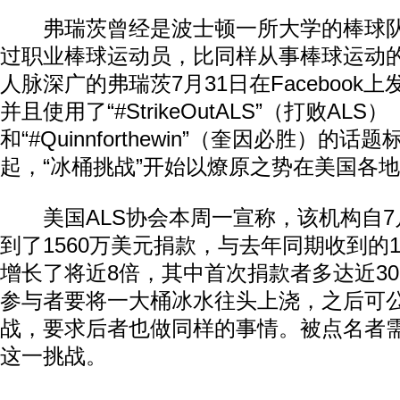
弗瑞茨曾经是波士顿一所大学的棒球队
过职业棒球运动员，比同样从事棒球运动
人脉深广的弗瑞茨7月31日在Facebook
并且使用了“#StrikeOutALS”（打败ALS）
和“#Quinnforthewin”（奎因必胜）的
起，“冰桶挑战”开始以燎原之势在美国各
美国ALS协会本周一宣称，该机构自7月
到了1560万美元捐款，与去年同期收到的
增长了将近8倍，其中首次捐款者多达近30
参与者要将一大桶冰水往头上浇，之后可
战，要求后者也做同样的事情。被点名者需
这一挑战。