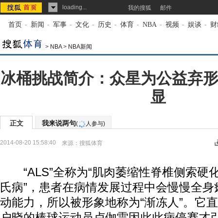
loading...
我的搜狐
邮件
首页
-
新闻
-
军事
-
文化
-
历史
-
体育
-
NBA
-
视频
-
娱谈
-
财
>
NBA
>
NBA新闻
冰桶挑战简介：众星为公益弃形
显
正文
我来说两句
(
人参与)
2014-08-20 15:58:40
来源：
搜狐体育
“ALS”全称为“肌肉萎缩性脊椎侧索硬化
氏病”，患者在病情发展过程中会慢慢全身
动能力，所以被形象地称为“渐冻人”。它直到
户晓的棒球运动员卢伽雷因此此病停赛才