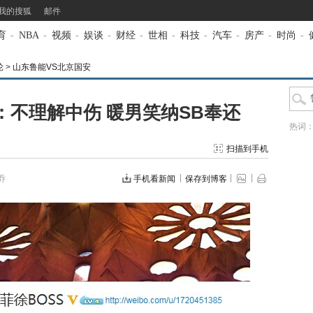
我的搜狐
邮件
育
-
NBA
-
视频
-
娱谈
-
财经
-
世相
-
科技
-
汽车
-
房产
-
时尚
-
轮
>
山东鲁能VS北京国安
：不理解中伤 暖男笑纳SB奉还
热词
扫描到手机
乔
手机看新闻
保存到博客