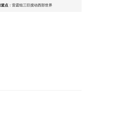
最篮点
：
雷霆组三巨搅动西部世界