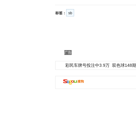
标签：
sb
广告
彩民车牌号投注中3.9万
双色球148期