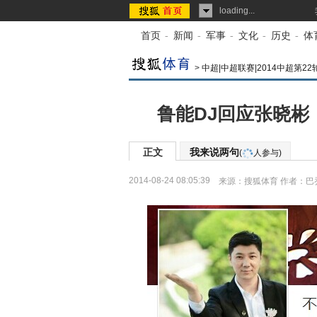
loading...
首页
-
新闻
-
军事
-
文化
-
历史
-
体
>
中超|中超联赛|2014中超第22
鲁能DJ回应张晓彬
正文
我来说两句
(
人参与)
2014-08-24 08:05:39
来源：
搜狐体育
作者：巴