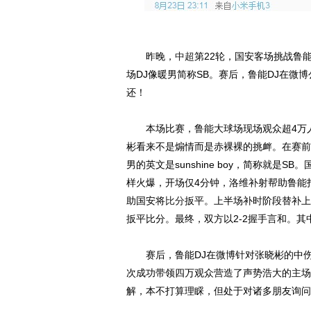
昨晚，
中超
第22轮，国安客场挑战鲁
场DJ像暖男简称SB。赛后，鲁能DJ在微
还！
本场比赛，鲁能大球场现场观众超4万人
彬看来不是煽情而是赤裸裸的挑衅。在赛前
男的英文是sunshine boy，简称就
样火爆，开场仅4分钟，洛维补射帮助鲁能
助国安将
比分
扳平。上半场补时阶段替补上
扳平比分。最终，双方以2-2握手言和。
赛后，鲁能DJ在微博针对张晓彬的中伤
次成功带领四万观众营造了声势浩大的主场
解，本不打算理睬，但处于对诸多朋友询问