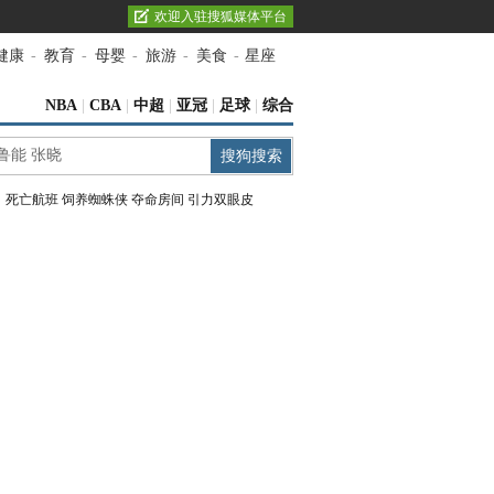
欢迎入驻搜狐媒体平台
健康
-
教育
-
母婴
-
旅游
-
美食
-
星座
NBA
|
CBA
|
中超
|
亚冠
|
足球
|
综合
：
死亡航班
饲养蜘蛛侠
夺命房间
引力双眼皮