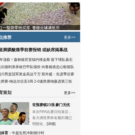
点推荐
更多>>
皇脚踝酸痛季前赛报销 或缺席揭幕战
5年顶薪！森林狼官宣续约维金斯 留下球队基石
塔尔德利亲承收巴甲队报价 向鲁能表忠心盼留队
四川男篮冠军奖金高达千万 双外援：先进季后赛
大师赛-纳达尔仅丢3局 2-0速胜唐纳森进第三轮
育策划
更多>>
世预赛锁23强 豪门无忧
本次FIFA比赛日结束后，
各大洲世界杯名额归属已
明朗化…
[详细
]
锐体育
：
中超生死冲刺倒计时