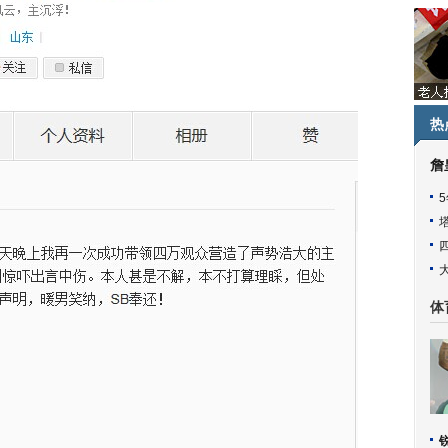
热
詹
体