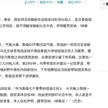
能，赛前，国安球员张晓彬在连线采访时语出惊人，直言鲁能现
博公开回应，很不理解张晓彬出言中伤，声明暖男笑纳，SB奉
，气氛火爆。鲁能DJ不断渲染气氛，而他的一些语言在张晓
与北京体育现场连线中调侃鲁能大球场现场主持人为暖男，暖
是SB。国安与鲁能之间的恩恩怨怨，在赛前便引爆了炸药桶。比赛也一
打入闪电入球。第29分钟，马季奇禁区外轰出一记世界波，帮
场的野牛禁区内劲射得分。下半场费祖拉乌劲射帮助国安再次
其中，鲁能还有两个进球被吹。
回应道：“作为鲁能七个赛季的现场主持人，今天晚上我再一
氛围。国安某球员张XB，恍如受到惊吓出言中伤。本人甚是不
的答复，本人在此声明，暖男笑纳，SB奉还！ ”（巴乔）