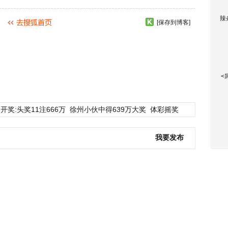
辣
[保存到博客]
<
开奖:头奖11注666万
徐州小伙中得639万大奖
体彩摇奖
我要发布