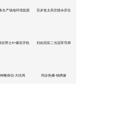
条生产场地环境肮脏
百岁老太高空跳伞庆生
屌丝男士4>爆笑开机
刘欢回应二当冠军导师
神雕侠侣-大结局
同步热播-锦绣缘