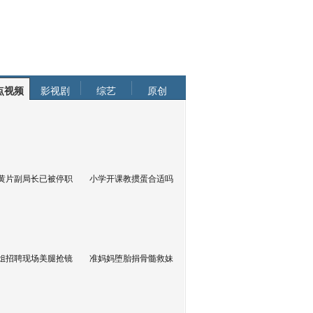
点视频
影视剧
综艺
原创
黄片副局长已被停职
小学开课教掼蛋合适吗
姐招聘现场美腿抢镜
准妈妈堕胎捐骨髓救妹