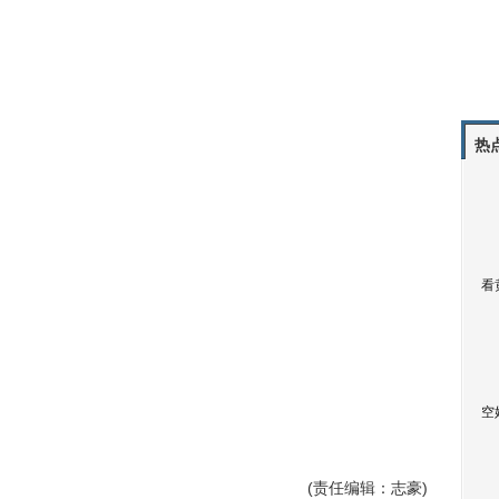
热
看
空
(责任编辑：志豪)