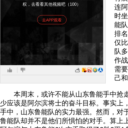
权，去看看其他视频吧（100）
连阿
时坐
去APP观看
能队
排名
仅比
队多
作战
需要
己和
本周末，或许不能从山东鲁能手中抢走
少应该是阿尔滨将士的奋斗目标。事实上
手中，山东鲁能队的实力最强。然而，对
鲁能队却并不是他们所惧怕的对手。算上