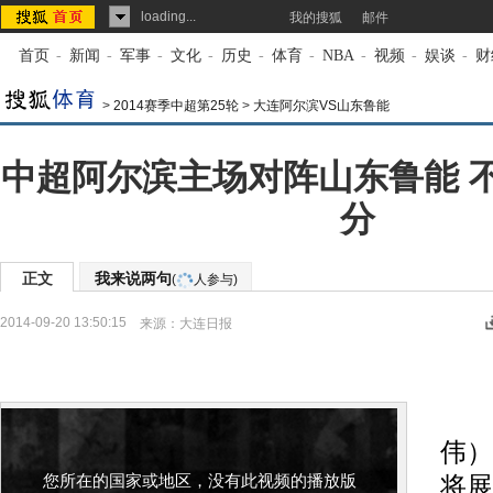
loading...
我的搜狐
邮件
首页
-
新闻
-
军事
-
文化
-
历史
-
体育
-
NBA
-
视频
-
娱谈
-
财
>
2014赛季中超第25轮
>
大连阿尔滨VS山东鲁能
中超阿尔滨主场对阵山东鲁能 
分
正文
我来说两句
(
人参与)
2014-09-20 13:50:15
来源：
大连日报
本
伟）
您所在的国家或地区，没有此视频的播放版
将展