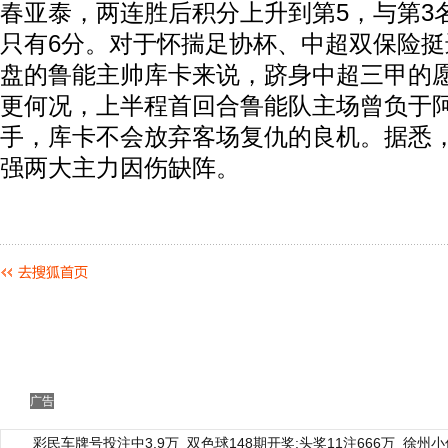
春亚泰，两连胜后积分上升到第5，与第3
只有6分。对于怀揣足协杯、中超双保险
盘的鲁能主帅库卡来说，跻身中超三甲的
更何况，上半程首回合鲁能队主场曾负于
手，库卡不会放弃客场复仇的良机。据悉
强两大主力因伤缺阵。
广告
彩民车牌号投注中3.9万
双色球148期开奖:头奖11注666万
徐州小