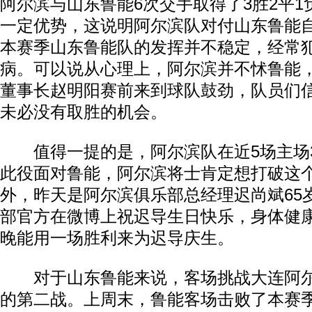
阿尔滨与山东鲁能6次交手取得了3胜2平
一定优势，这说明阿尔滨队对付山东鲁能
本赛季山东鲁能队的发挥并不稳定，经常
病。可以说从心理上，阿尔滨并不怵鲁能
董事长赵明阳赛前来到球队鼓劲，队员们
未必没有取胜的机会。
值得一提的是，阿尔滨队在近5场主场3
此役面对鲁能，阿尔滨将士肯定想打破这
外，昨天是阿尔滨俱乐部总经理迟尚斌65
部官方在微博上祝迟导生日快乐，身体健
晚能用一场胜利来为迟导庆生。
对于山东鲁能来说，客场挑战大连阿尔
的第二战。上周末，鲁能客场击败了本赛