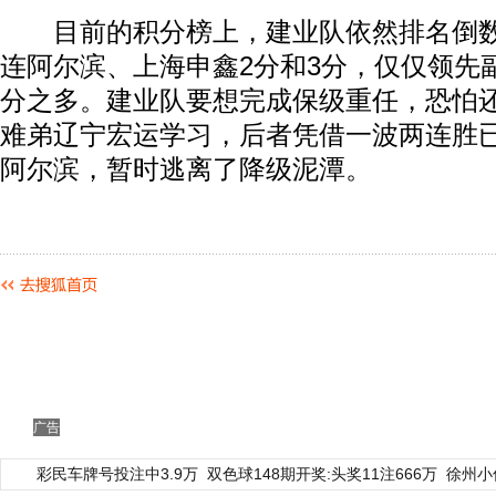
目前的积分榜上，建业队依然排名倒数
连阿尔滨、上海申鑫2分和3分，仅仅领先
分之多。建业队要想完成保级重任，恐怕
难弟辽宁宏运学习，后者凭借一波两连胜
阿尔滨，暂时逃离了降级泥潭。
广告
彩民车牌号投注中3.9万
双色球148期开奖:头奖11注666万
徐州小