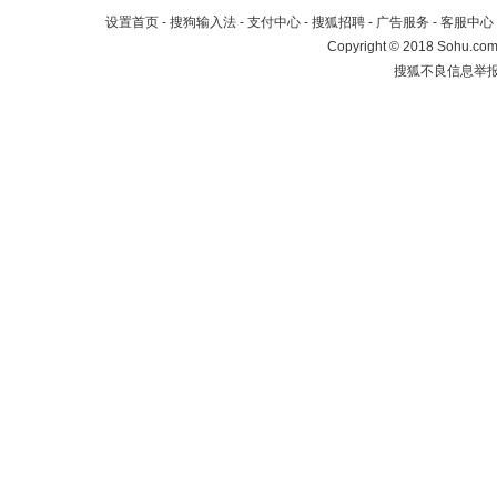
设置首页
-
搜狗输入法
-
支付中心
-
搜狐招聘
-
广告服务
-
客服中心
Copyright
©
2018 Sohu.com 
搜狐不良信息举