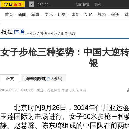
loading...
我的搜狐
邮件
首页
-
新闻
-
军事
-
文化
-
历史
-
体育
-
NBA
-
视频
-
娱谈
-
财
>
亚运会其他
>
亚运会射击动态
女子步枪三种姿势：中国大逆转
银
正文
我来说两句
(
人参与)
2014-09-26 10:08:22
来源：
搜狐体育
作者：大漠飞雨
北京时间9月26日，2014年仁川亚运
玉莲国际射击场进行。女子50米步枪三种
静、赵慧馨、陈东琦组成的中国队在前两