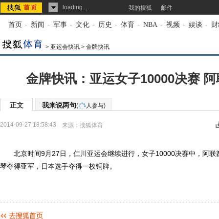
loading...
我的搜狐
邮件
首页
-
新闻
-
军事
-
文化
-
历史
-
体育
-
NBA
-
视频
-
娱谈
-
财
>
亚运会快讯
>
金牌快讯
金牌快讯：亚运女子10000决赛 
正文
我来说两句
(
人参与)
2014-09-27 18:58:43
来源：
搜狐体育
北京时间9月27日，仁川亚运会继续进行，女子10000决赛中，阿联
琴夺得亚军，
日本
选手夺得一枚铜牌。