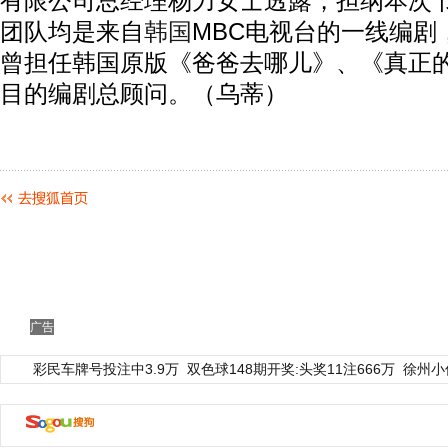
有限公司总经理杨力女士透露，担纲本次
团队均是来自
韩国
MBC电视台的一线编剧
曾担任韩国原版《爸爸去哪儿》、《真正
目的编剧总顾问。（乌蒂）
广告
彩民车牌号投注中3.9万
双色球148期开奖:头奖11注666万
徐州小