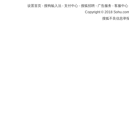
设置首页
-
搜狗输入法
-
支付中心
-
搜狐招聘
-
广告服务
-
客服中心
Copyright
©
2018 Sohu.com 
搜狐不良信息举