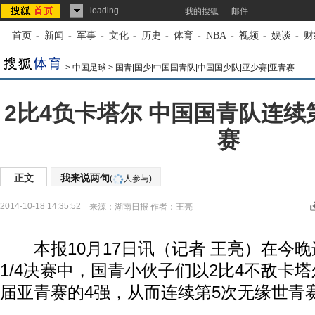
loading...
我的搜狐
邮件
首页
-
新闻
-
军事
-
文化
-
历史
-
体育
-
NBA
-
视频
-
娱谈
-
财
>
中国足球
>
国青|国少|中国国青队|中国国少队|亚少赛|亚青赛
2比4负卡塔尔 中国国青队连续
赛
正文
我来说两句
(
人参与)
2014-10-18 14:35:52
来源：
湖南日报
作者：王亮
本报10月17日讯（记者 王亮）在今晚
1/4决赛中，国青小伙子们以2比4不敌卡
届亚青赛的4强，从而连续第5次无缘世青