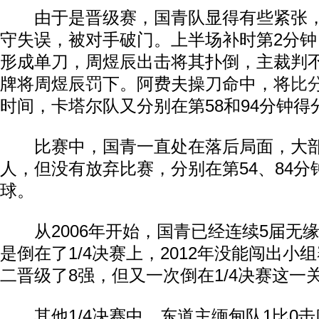
由于是晋级赛，国青队显得有些紧张，
守失误，被对手破门。上半场补时第2分
形成单刀，周煜辰出击将其扑倒，主裁判
牌将周煜辰罚下。阿费夫操刀命中，将
比
时间，卡塔尔队又分别在第58和94分钟得
比赛中，国青一直处在落后局面，大部
人，但没有放弃比赛，分别在第54、84
球。
从2006年开始，国青已经连续5届无缘
是倒在了1/4决赛上，2012年没能闯出小
二晋级了8强，但又一次倒在1/4决赛这一
其他1/4决赛中，东道主缅甸队1比0击