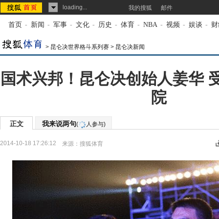
loading...
我的搜狐
邮件
首页
-
新闻
-
军事
-
文化
-
历史
-
体育
-
NBA
-
视频
-
娱谈
-
财
>
昆仑决世界格斗系列赛
>
昆仑决新闻
国术兴邦！昆仑决创始人姜华 
院
正文
我来说两句
(
人参与)
2014-10-18 17:26:12
来源：
搜狐体育