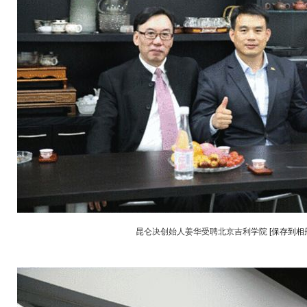
昆仑决创始人姜华受聘北京吉利学院
[保存到相