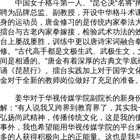
中国女子格斗第一人、“昆仑决“名将“搏
聘为品牌总监、副教授，开设中华格斗术
身的运动员，唐金修习的是传统内家拳法
擂台与古老内家拳嫁接，检验武术功法的
台上屡战屡胜，训练中更以唐诗宋词融合
修。“古代高手都是文极生武、武极生文，
间是相通的。”唐金有着深厚的古典文学底
诵《琵琶行》。擂台实践加上对于国学文
金对于全新的教师岗位做好了充足的准备
姜华对于华视传媒学院副院长的新身份
解：“有人说我又跨界到教育界了，其实我一
弘扬尚武精神，传播传统文化，这是我的
事外，我也希望能用华视传媒学院的平台
多的人获得积极向上的正能量。这也是我