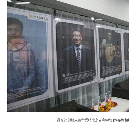
昆仑决创始人姜华受聘北京吉利学院
[保存到相