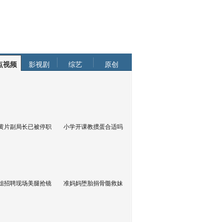
点视频
影视剧
综艺
原创
黄片副局长已被停职
小学开课教掼蛋合适吗
姐招聘现场美腿抢镜
准妈妈堕胎捐骨髓救妹