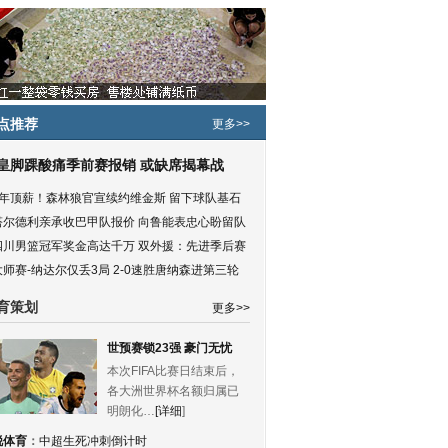
点推荐
更多>>
皇脚踝酸痛季前赛报销 或缺席揭幕战
5年顶薪！森林狼官宣续约维金斯 留下球队基石
塔尔德利亲承收巴甲队报价 向鲁能表忠心盼留队
四川男篮冠军奖金高达千万 双外援：先进季后赛
大师赛-纳达尔仅丢3局 2-0速胜唐纳森进第三轮
育策划
更多>>
世预赛锁23强 豪门无忧
本次FIFA比赛日结束后，
各大洲世界杯名额归属已
明朗化…
[详细
]
锐体育
：
中超生死冲刺倒计时