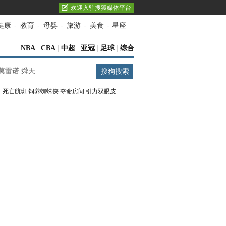
欢迎入驻搜狐媒体平台
健康
-
教育
-
母婴
-
旅游
-
美食
-
星座
NBA
|
CBA
|
中超
|
亚冠
|
足球
|
综合
：
死亡航班
饲养蜘蛛侠
夺命房间
引力双眼皮