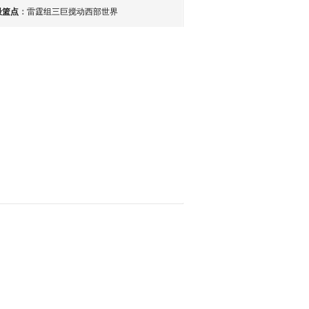
最篮点
：
雷霆组三巨搅动西部世界