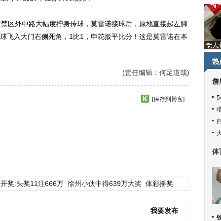
禁区外中路大幅度拧身传球，莫雷诺接球后，原地直接起左脚
球飞入大门右侧死角，1比1，申花扳平
比分
！这是莫雷诺在本
热
(责任编辑：何足道哉)
詹
[保存到博客]
体
开奖:头奖11注666万
徐州小伙中得639万大奖
体彩摇奖
我要发布