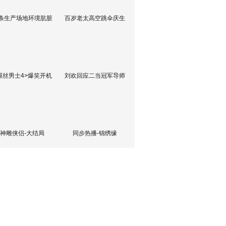
条生产场地环境肮脏
百岁老太高空跳伞庆生
屌丝男士4>爆笑开机
刘欢回应二当冠军导师
神雕侠侣-大结局
同步热播-锦绣缘