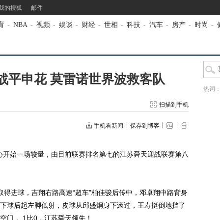
我的搜狐
邮件
育
-
NBA
-
视频
-
娱谈
-
财经
-
世相
-
科技
-
汽车
-
房产
-
时尚
-
战平申花 莫雷诺世界波救客队
热词
扫描到手机
手机看新闻
保存到博客
中心开始一场较量，由目前联赛排名第七的江苏舜天迎战联赛第八
得进球，吉翔右路高速“超车”柏佳骏后传中，邓卓翔中路背身
下球后起左脚低射，皮球从邱盛炯身下滚过，王寿挺倒地挡了
空门， 1比0，江苏舜天领先！