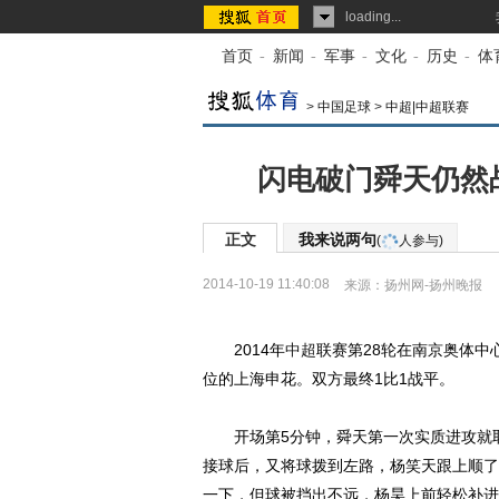
loading...
首页
-
新闻
-
军事
-
文化
-
历史
-
体
>
中国足球
>
中超|中超联赛
闪电破门舜天仍然
正文
我来说两句
(
人参与)
2014-10-19 11:40:08
来源：
扬州网-扬州晚报
2014年
中超
联赛第28轮在南京奥体
位的上海申花。双方最终1比1战平。
开场第5分钟，舜天第一次实质进攻就取
接球后，又将球拨到左路，杨笑天跟上顺了
一下，但球被挡出不远，杨昊上前轻松补进