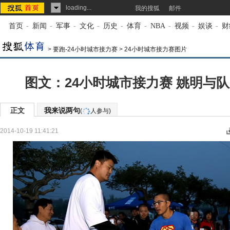
loading...
我的搜狐
邮件
首页
-
新闻
-
军事
-
文化
-
历史
-
体育
-
NBA
-
视频
-
娱谈
-
财
>
要跑-24小时城市接力赛
>
24小时城市接力赛图片
图文：24小时城市接力赛 姚明与
正文
我来说两句
(
人参与)
2014-10-19 11:41:21