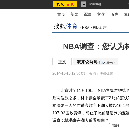
loading...
首页
-
新闻
-
军事
-
文化
-
历史
-
体
>
NBA
>
科比动态
NBA调查：您认为
正文
我来说两句
(
人参与)
2014-11-10 12:56:03
来源：
搜狐体育
北京时间11月10日，
NBA
常规赛继续
后两位数之多，林书豪全场轰下21分3篮
布泽尔
三人的连番轰炸之下湖人掀起16-
107-92击败黄蜂，终止了此前遭遇到的
调查：林书豪在湖人前景如何？
很好