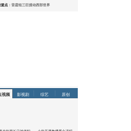
最篮点
：
雷霆组三巨搅动西部世界
点视频
影视剧
综艺
原创