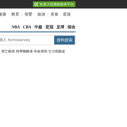
欢迎入驻搜狐媒体平台
健康
-
教育
-
母婴
-
旅游
-
美食
-
星座
NBA
|
CBA
|
中超
|
亚冠
|
足球
|
综合
：
死亡航班
饲养蜘蛛侠
夺命房间
引力双眼皮