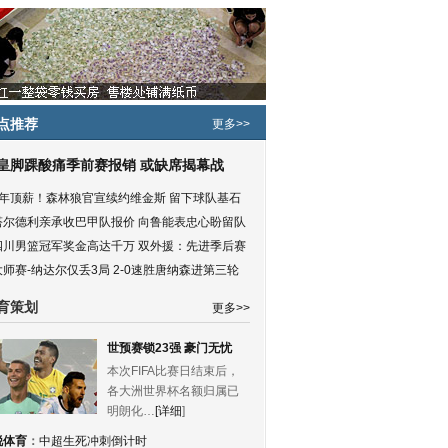
点推荐
更多>>
皇脚踝酸痛季前赛报销 或缺席揭幕战
5年顶薪！森林狼官宣续约维金斯 留下球队基石
塔尔德利亲承收巴甲队报价 向鲁能表忠心盼留队
四川男篮冠军奖金高达千万 双外援：先进季后赛
大师赛-纳达尔仅丢3局 2-0速胜唐纳森进第三轮
育策划
更多>>
世预赛锁23强 豪门无忧
本次FIFA比赛日结束后，
各大洲世界杯名额归属已
明朗化…
[详细
]
锐体育
：
中超生死冲刺倒计时