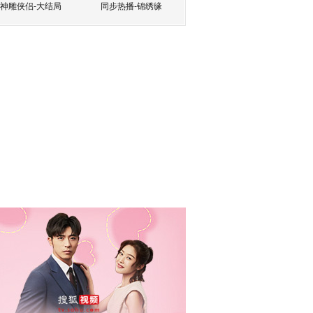
神雕侠侣-大结局
同步热播-锦绣缘