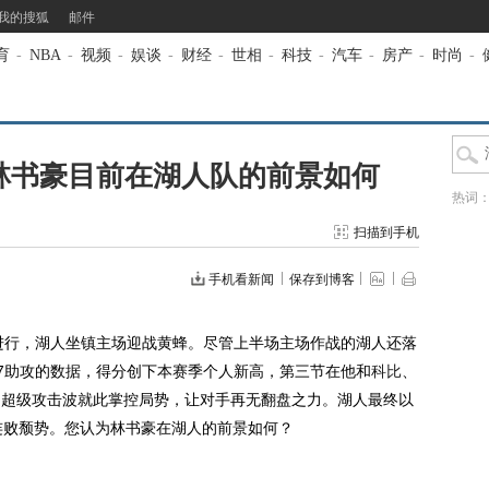
我的搜狐
邮件
育
-
NBA
-
视频
-
娱谈
-
财经
-
世相
-
科技
-
汽车
-
房产
-
时尚
-
林书豪目前在湖人队的前景如何
热词
扫描到手机
手机看新闻
保存到博客
进行，湖人坐镇主场迎战黄蜂。尽管上半场主场作战的湖人还落
板7助攻的数据，得分创下本赛季个人新高，第三节在他和
科比
、
1的超级攻击波就此掌控局势，让对手再无翻盘之力。湖人最终以
五连败颓势。您认为林书豪在湖人的前景如何？