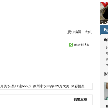
热
(责任编辑：大仙)
詹
[保存到博客]
体
开奖:头奖11注666万
徐州小伙中得639万大奖
体彩摇奖
我要发布