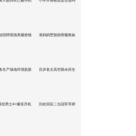
黄片副局长已被停职
小学开课教掼蛋合适吗
姐招聘现场美腿抢镜
准妈妈堕胎捐骨髓救妹
条生产场地环境肮脏
百岁老太高空跳伞庆生
屌丝男士4>爆笑开机
刘欢回应二当冠军导师