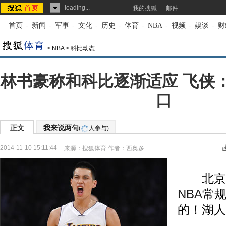
loading...
我的搜狐
邮件
首页
-
新闻
-
军事
-
文化
-
历史
-
体育
-
NBA
-
视频
-
娱谈
-
财
>
NBA
>
科比动态
林书豪称和科比逐渐适应 飞侠
口
正文
我来说两句
(
人参与)
2014-11-10 15:11:44
来源：
搜狐体育
作者：西奥多
北京时
NBA
常
的！湖人